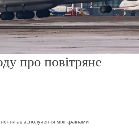
оду про повітряне
инення авіасполучення між країнами