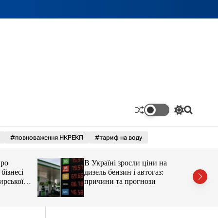
П
П
е
о
р
ш
#повноваження НКРЕКП
#тариф на воду
е
у
м
к
и
про
В Україні зросли ціни на
к
а
бізнесі
дизель бензин і автогаз:
ч
ирської
причини та прогнози
к
остюшко
о
рештувати
л
ь