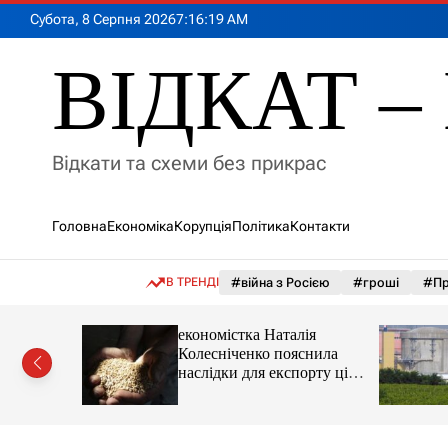
П
Субота, 8 Серпня 2026
7
:
16
:
20
AM
е
р
ВІДКАТ – 
е
й
т
и
Відкати та схеми без прикрас
д
о
в
Головна
Економіка
Корупція
Політика
Контакти
м
і
с
В ТРЕНДІ
#війна з Росією
#гроші
#Пр
т
у
іпотеки
економістка Наталія
Колесніченко пояснила
наслідки для експорту цін і
курсу