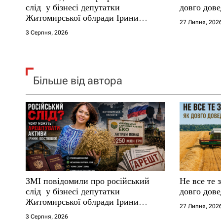
і
слід у бізнесі депутатки
довго дове
Житомирської облради Ірини
27 Липня, 202
в
Костюшко та чому можуть
3 Серпня, 2026
арештувати її активи
Більше від автора
ЗМІ повідомили про російський
Не все те 
слід у бізнесі депутатки
довго дове
Житомирської облради Ірини
27 Липня, 202
Костюшко та чому можуть
3 Серпня, 2026