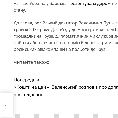
Раніше Україна у Варшаві
презентувала дорожню к
стану.
До слова, російський диктатор Володимир Путін
с
травня 2023 року. Для в’їзду до Росії громадянам 
громадянина Грузії, дипломатичний чи службовий 
роботи або навчання на термін більш як три місяці
російських авіакомпаній на польоти до Грузії.
Читайте також:
Попередній:
Н
«Кошти на це є». Зеленський розповів про доп
а
для педагогів
в
гів
і