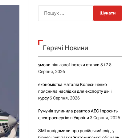
о
р
П
о
о
в
о
ш
г
у
о
р
к
е
Гарячі Новини
:
ж
и
м
у
умови пільгової іпотеки ставки 3 і 7
8
Серпня, 2026
економістка Наталія Колесніченко
пояснила наслідки для експорту цін і
курсу
6 Серпня, 2026
Румунія зупинила реактор АЕС і просить
електроенергію в України
3 Серпня, 2026
ЗМІ повідомили про російський слід у
бізнесі депутатки Житомирської облради