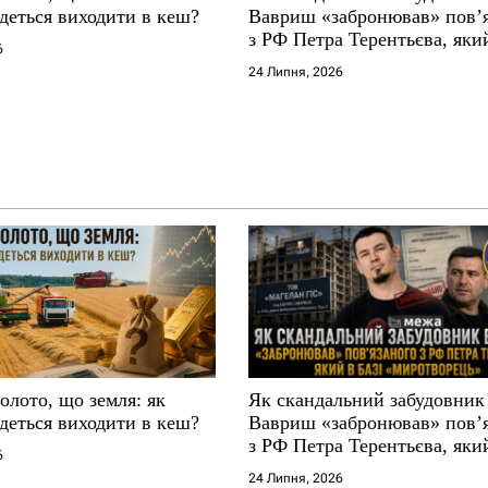
деться виходити в кеш?
Вавриш «забронював» повʼ
з РФ Петра Терентьєва, який
6
«Миротворець»
24 Липня, 2026
золото, що земля: як
Як скандальний забудовник
деться виходити в кеш?
Вавриш «забронював» повʼ
з РФ Петра Терентьєва, який
6
«Миротворець»
24 Липня, 2026