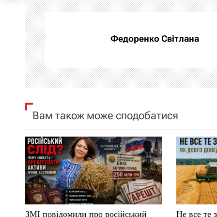
г
а
Федоренко Світлана
ц
і
я
Вам також може сподобатися
з
а
п
и
с
ЗМІ повідомили про російський
Не все те 