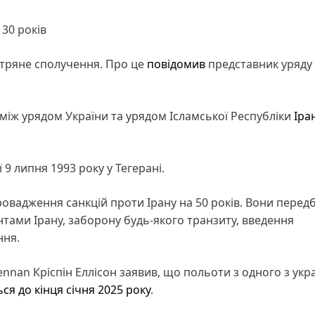
30 років
вітряне сполучення. Про це
повідомив
представник уряду 
між урядом України та урядом Ісламської Республіки
Іра
 9 липня 1993 року у Тегерані.
ровадження санкцій проти Ірану на 50 років. Вони пере
нтами Ірану, заборону будь-якого транзиту, введення
ння.
nan Кріспін Еллісон заявив, що польоти з одного з укр
ся до кінця січня 2025 року
.