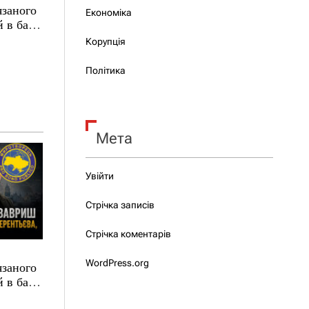
язаного
Економіка
 в базі
Корупція
Політика
Мета
Увійти
Стрічка записів
Стрічка коментарів
WordPress.org
язаного
 в базі