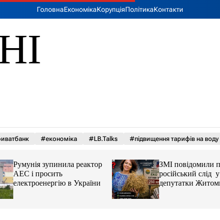
Головна
Економіка
Корупція
Політика
Контакти
НІ
иватбанк
#економіка
#LB.Talks
#підвищення тарифів на воду
Румунія зупинила реактор
ЗМІ повідомили 
АЕС і просить
російський слід у 
електроенергію в України
депутатки Житом
облради Ірини К
та чому можуть а
її активи