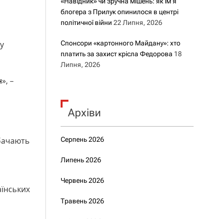
«Навідник» чи зручна мішень: як ім’я
блогера з Прилук опинилося в центрі
політичної війни
22 Липня, 2026
у
Спонсори «картонного Майдану»: хто
платить за захист крісла Федорова
18
Липня, 2026
н
», –
Архіви
дбачають
Серпень 2026
Липень 2026
Червень 2026
аїнських
Травень 2026