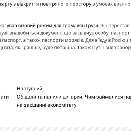
арту з відкриття повітряного простору
в умовах воєнно
касував візовий режим для громадян Грузії
. Він перестав
Грузії знадобиться документ, що засвідчує особу: паспорт
паспорт, а також паспорти моряків. Для в’їзду в Росію з
 віза, як і раніше, буде потрібна. Також Путін зняв забо
Наступний:
лати
Обідали та палили цигарки. Чим займалися н
на засіданні екокомітету