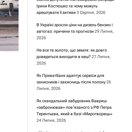
Ірини Костюшко та чому можуть
арештувати її активи
3 Серпня, 2026
В Україні зросли ціни на дизель бензин і
автогаз: причини та прогнози
29 Липня,
2026
Не все те золото, що земля: як довго
доведеться виходити в кеш?
27 Липня,
2026
Як ПриватБанк адаптує сервіси для
захисників і захисниць після полону
26
Липня, 2026
Як скандальний забудовник Вавриш
«забронював» повʼязаного з РФ Петра
Терентьєва, який в базі «Миротворець»
24 Липня, 2026