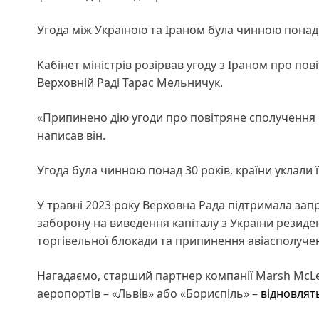
Угода між Україною та Іраном була чинною понад 
Кабінет міністрів розірвав угоду з Іраном про по
Верховній Раді Тарас Мельничук.
«Припинено дію угоди про повітряне сполучення 
написав він.
Угода була чинною понад 30 років, країни уклали її
У травні 2023 року Верховна Рада підтримала зап
заборону на виведення капіталу з України резиде
торгівельної блокади та припинення авіасполуче
Нагадаємо, старший партнер компанії Marsh McLen
аеропортів – «Львів» або «Бориспіль» –
відновлять