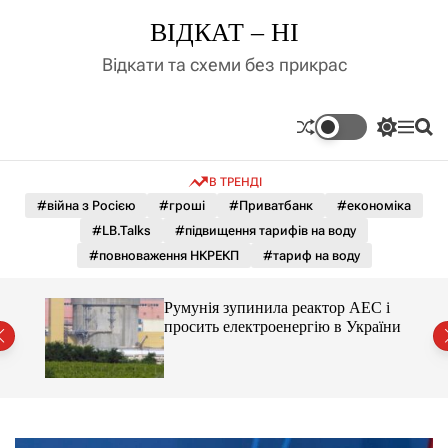
П
ВІДКАТ – НІ
е
р
Відкати та схеми без прикрас
е
й
т
П
М
П
и
е
е
о
д
р
н
ш
В ТРЕНДІ
е
ю
у
о
м
к
#війна з Росією
#гроші
#Приватбанк
#економіка
в
и
м
#LB.Talks
#підвищення тарифів на воду
к
і
а
#повноваження НКРЕКП
#тариф на воду
ч
с
к
т
о
ченко
Румунія зупинила реактор АЕС і
у
л
рту
просить електроенергію в України
ь
о
р
о
в
о
г