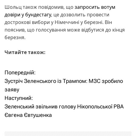
Шольц також повідомив, що
запросить вотум
довіри у бундестагу
, це дозволить провести
дострокові вибори у Німеччині у березні. Він
пояснив, що голосування може відбутися до кінця
березня.
Читайте також:
Попередній:
Н
Зустріч Зеленського із Трампом: МЗС зробило
а
заяву
Наступний:
в
Зеленський звільнив голову Нікопольської РВА
і
Євгена Євтушенка
г