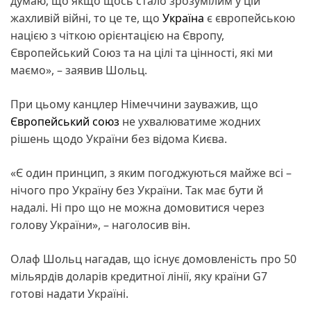
думаю, що якщо щось стало зрозумілим у цій
жахливій війні, то це те, що
Україна
є європейською
нацією з чіткою орієнтацією на Європу,
Європейський Союз та на цілі та цінності, які ми
маємо», – заявив Шольц.
При цьому канцлер Німеччини зауважив, що
Європейський союз
не ухвалюватиме жодних
рішень щодо України без відома Києва.
«Є один принцип, з яким погоджуються майже всі –
нічого про Україну без України. Так має бути й
надалі. Ні про що не можна домовитися через
голову України», – наголосив він.
Олаф Шольц нагадав, що існує домовленість про 50
мільярдів доларів кредитної лінії, яку країни G7
готові надати Україні.