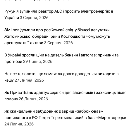
Румунія зупинила реактор АЕС і просить електроенергію в
України
3 Серпня, 2026
ЗМІ повідомили про російський слід у бізнесі депутатки
Житомирської облради Ірини Костюшко та чому можуть
арештувати її активи
3 Серпня, 2026
В Україні зросли ціни на дизель бензин і автогаз: причини та
прогнози
29 Липня, 2026
Не все те золото, що земля: як довго доведеться виходити в
кеш?
27 Липня, 2026
Як ПриватБанк адаптує сервіси для захисників і захисниць після
полону
26 Липня, 2026
Як скандальний забудовник Вавриш «забронював»
повʼязаного з РФ Петра Терентьєва, який в базі «Миротворець»
24 Липня, 2026