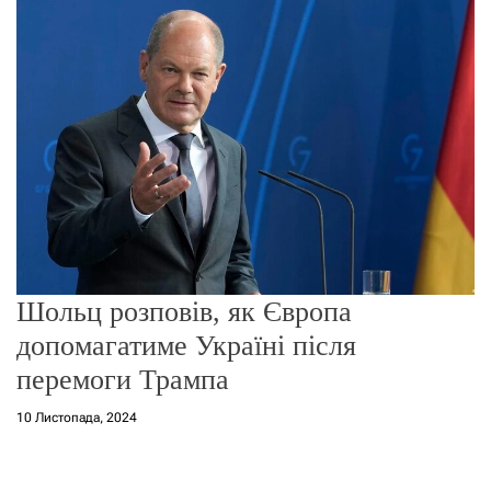
о
р
е
ж
и
м
у
Шольц розповів, як Європа
допомагатиме Україні після
перемоги Трампа
10 Листопада, 2024