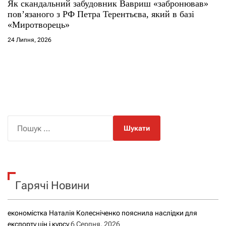
Як скандальний забудовник Вавриш «забронював»
повʼязаного з РФ Петра Терентьєва, який в базі
«Миротворець»
24 Липня, 2026
П
о
ш
у
к
Гарячі Новини
:
економістка Наталія Колесніченко пояснила наслідки для
експорту цін і курсу
6 Серпня, 2026