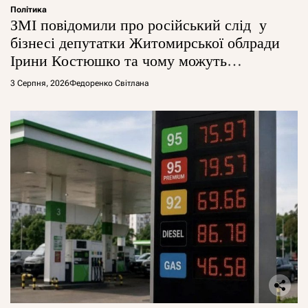
Політика
ЗМІ повідомили про російський слід у
бізнесі депутатки Житомирської облради
Ірини Костюшко та чому можуть
арештувати її активи
3 Серпня, 2026
Федоренко Світлана