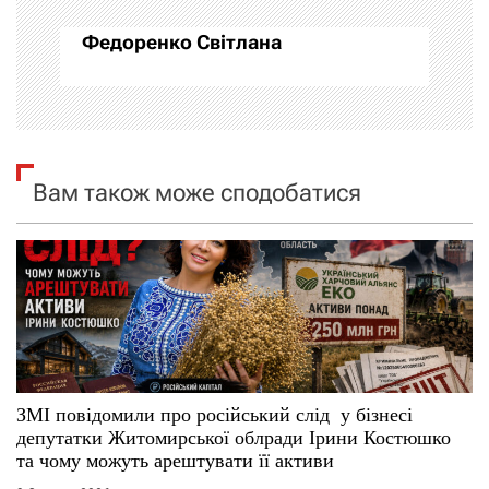
а
Федоренко Світлана
ц
і
я
Вам також може сподобатися
з
а
п
и
с
ЗМІ повідомили про російський слід у бізнесі
і
депутатки Житомирської облради Ірини Костюшко
та чому можуть арештувати її активи
в