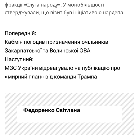
фракції «Слуга народу». У монобільшості
стверджували, що візит був ініціативою нардепа.
Попередній:
Н
Кабмін погодив призначення очільників
а
Закарпатської та Волинської ОВА
Наступний:
в
МЗС України відреагувало на публікацію про
і
«мирний план» від команди Трампа
г
а
Федоренко Світлана
ц
і