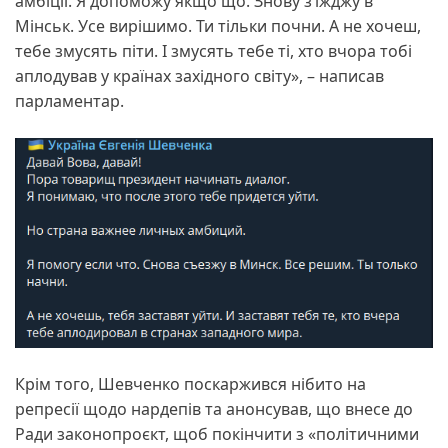
амбіції. Я допоможу якщо що. Знову з’їжджу в
Мінськ. Усе вирішимо. Ти тільки почни. А не хочеш,
тебе змусять піти. І змусять тебе ті, хто вчора тобі
аплодував у країнах західного світу», – написав
парламентар.
Крім того, Шевченко поскаржився нібито на
репресії щодо нардепів та анонсував, що внесе до
Ради законопроєкт, щоб покінчити з «політичними