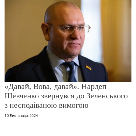
о
р
е
ж
и
м
у
«Давай, Вова, давай». Нардеп
Шевченко звернувся до Зеленського
з несподіваною вимогою
10 Листопада, 2024