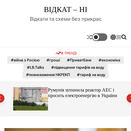
П
ВІДКАТ – НІ
е
р
Відкати та схеми без прикрас
е
й
т
П
М
П
и
е
е
о
д
р
н
ш
В ТРЕНДІ
е
ю
у
о
м
к
#війна з Росією
#гроші
#Приватбанк
#економіка
в
и
м
#LB.Talks
#підвищення тарифів на воду
к
і
а
#повноваження НКРЕКП
#тариф на воду
ч
с
к
т
о
ченко
Румунія зупинила реактор АЕС і
у
л
рту
просить електроенергію в України
ь
о
р
о
в
о
г