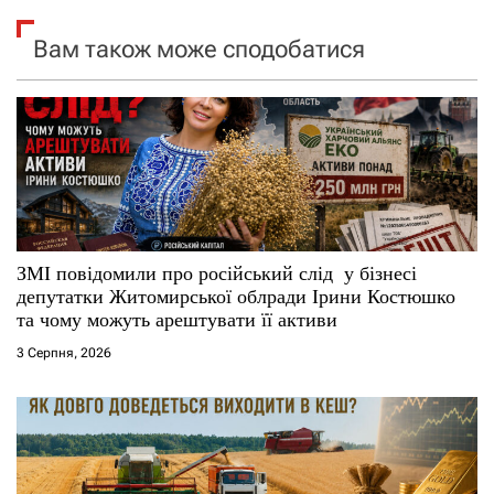
я
Вам також може сподобатися
з
а
п
и
с
ЗМІ повідомили про російський слід у бізнесі
і
депутатки Житомирської облради Ірини Костюшко
та чому можуть арештувати її активи
в
3 Серпня, 2026