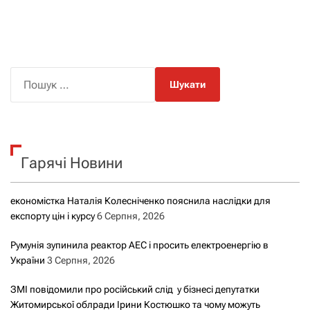
П
о
ш
у
к
Гарячі Новини
:
економістка Наталія Колесніченко пояснила наслідки для
експорту цін і курсу
6 Серпня, 2026
Румунія зупинила реактор АЕС і просить електроенергію в
України
3 Серпня, 2026
ЗМІ повідомили про російський слід у бізнесі депутатки
Житомирської облради Ірини Костюшко та чому можуть