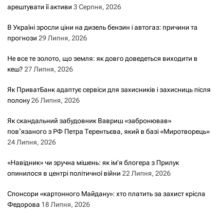
арештувати її активи
3 Серпня, 2026
В Україні зросли ціни на дизель бензин і автогаз: причини та
прогнози
29 Липня, 2026
Не все те золото, що земля: як довго доведеться виходити в
кеш?
27 Липня, 2026
Як ПриватБанк адаптує сервіси для захисників і захисниць після
полону
26 Липня, 2026
Як скандальний забудовник Вавриш «забронював»
повʼязаного з РФ Петра Терентьєва, який в базі «Миротворець»
24 Липня, 2026
«Навідник» чи зручна мішень: як ім’я блогера з Прилук
опинилося в центрі політичної війни
22 Липня, 2026
Спонсори «картонного Майдану»: хто платить за захист крісла
Федорова
18 Липня, 2026