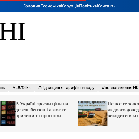
Головна
Економіка
Корупція
Політика
Контакти
НІ
анк
#LB.Talks
#підвищення тарифів на воду
#повноваження НК
В Україні зросли ціни на
Не все те золото, 
дизель бензин і автогаз:
як довго доведеть
причини та прогнози
виходити в кеш?