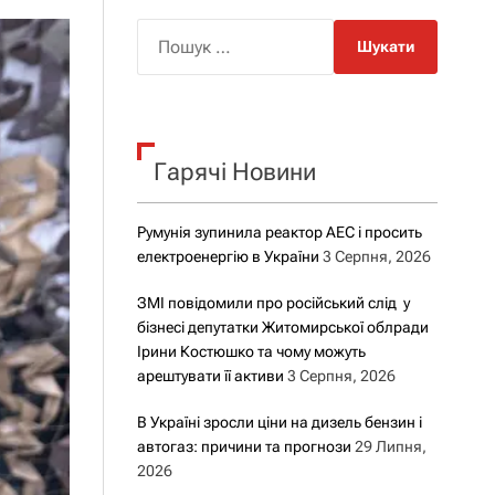
о
р
П
о
о
в
о
ш
г
у
о
р
к
е
Гарячі Новини
:
ж
и
м
у
Румунія зупинила реактор АЕС і просить
електроенергію в України
3 Серпня, 2026
ЗМІ повідомили про російський слід у
бізнесі депутатки Житомирської облради
Ірини Костюшко та чому можуть
арештувати її активи
3 Серпня, 2026
В Україні зросли ціни на дизель бензин і
автогаз: причини та прогнози
29 Липня,
2026