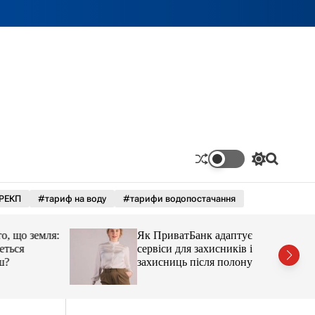
П
П
е
о
р
ш
РЕКП
#тариф на воду
#тарифи водопостачання
е
у
м
к
и
що земля:
Як ПриватБанк адаптує
к
а
ся
сервіси для захисників і
ч
захисниць після полону
к
о
л
ь