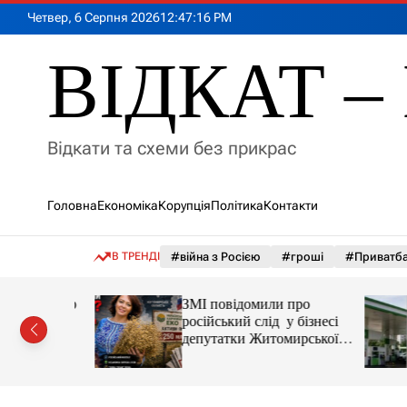
П
Четвер, 6 Серпня 2026
12
:
47
:
18
PM
е
р
ВІДКАТ – 
е
й
т
и
Відкати та схеми без прикрас
д
о
в
Головна
Економіка
Корупція
Політика
Контакти
м
і
с
В ТРЕНДІ
#війна з Росією
#гроші
#Приватб
т
у
а реактор
ЗМІ повідомили про
російський слід у бізнесі
 України
депутатки Житомирської
облради Ірини Костюшко
та чому можуть арештувати
її активи