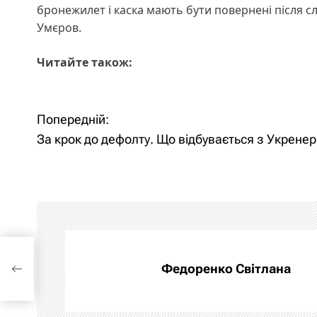
бронежилет і каска мають бути повернені після с
Умєров.
Читайте також:
Н
Попередній:
​​За крок до дефолту. Що відбувається з Укрене
а
в
і
г
а
Федоренко Світлана
ц