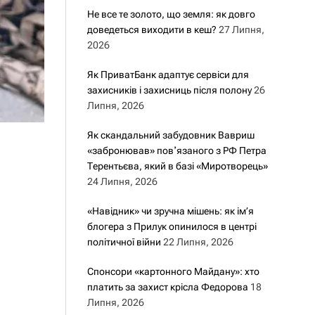
Не все те золото, що земля: як довго
доведеться виходити в кеш?
27 Липня,
2026
Як ПриватБанк адаптує сервіси для
захисників і захисниць після полону
26
Липня, 2026
Як скандальний забудовник Вавриш
«забронював» повʼязаного з РФ Петра
Терентьєва, який в базі «Миротворець»
24 Липня, 2026
«Навідник» чи зручна мішень: як ім’я
блогера з Прилук опинилося в центрі
політичної війни
22 Липня, 2026
Спонсори «картонного Майдану»: хто
платить за захист крісла Федорова
18
Липня, 2026