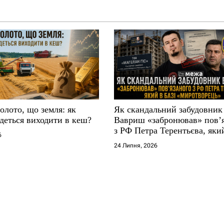
золото, що земля: як
Як скандальний забудовник
деться виходити в кеш?
Вавриш «забронював» повʼ
з РФ Петра Терентьєва, який
6
«Миротворець»
24 Липня, 2026