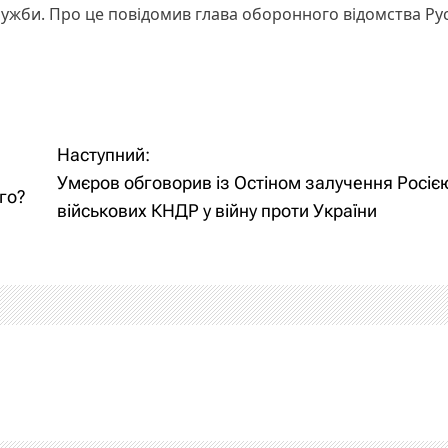
лужби. Про це повідомив глава оборонного відомства Ру
Наступний:
Умєров обговорив із Остіном залучення Росіє
рго?
військових КНДР у війну проти України