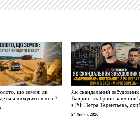
золото, що земля: як
Як скандальний забудовник
деться виходити в кеш?
Вавриш «забронював» повʼ
з РФ Петра Терентьєва, який
6
«Миротворець»
24 Липня, 2026