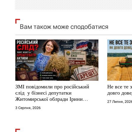
і
я
Вам також може сподобатися
з
а
п
и
с
ЗМІ повідомили про російський
Не все те 
і
слід у бізнесі депутатки
довго дове
Житомирської облради Ірини
27 Липня, 202
в
Костюшко та чому можуть
3 Серпня, 2026
арештувати її активи