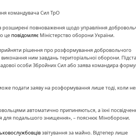
ння командувача Сил ТрО
в розширені повноваження щодо управління добровол
о це
повідомляє
Міністерство оборони України.
е прийняти рішення про розформування добровольчого
 виконання ним завдань територіальної оборони. Підст
садової особи Збройних Сил або заява командира форму
оже подати заяву на розформування лише тоді, коли н
овольцями автоматично припиняються, а їхні посвідчен
я для подальшого знищення», – пояснює Міноборони.
ськовослужбовців
звітування за майно. Відтепер лише