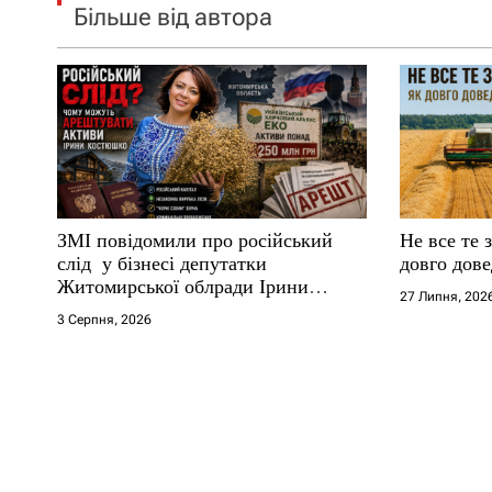
Більше від автора
ЗМІ повідомили про російський
Не все те 
слід у бізнесі депутатки
довго дове
Житомирської облради Ірини
27 Липня, 202
Костюшко та чому можуть
3 Серпня, 2026
арештувати її активи