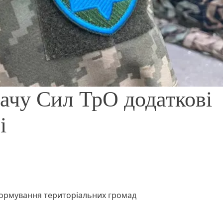
ачу Сил ТрО додаткові
і
формування територіальних громад