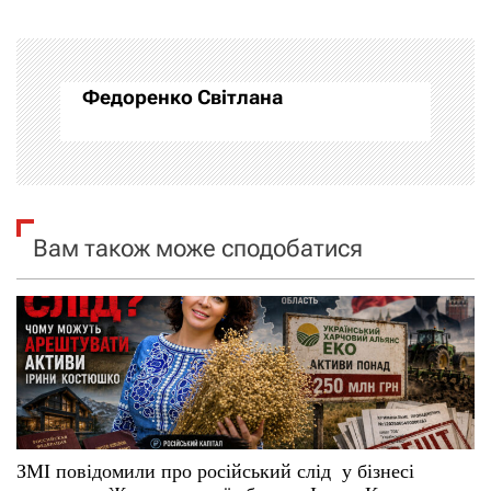
г
а
Федоренко Світлана
ц
і
я
Вам також може сподобатися
з
а
п
и
с
ЗМІ повідомили про російський слід у бізнесі