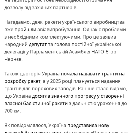
дозволу від західних партнерів.
Нагадаємо, деякі ракети українського виробництва
вже
пройшли
авіавипробування. Однак є проблеми
з необхідними комплектуючими. Про це заявив
народний
депутат
та голова постійної української
делегації у Парламентській Асамблеї НАТО Єгор
Чернєв.
Також цьогоріч Україна
почала надавати гранти на
розробку ракет
, а у 2025 році планується надання
грантів для порохових заводів. Раніше стало відомо,
що Україна
досягла значного прогресу у створенні
власної балістичної ракети
з дальністю ураження до
700 км.
Як повідомлялося, Україна
представила нову
далекобійну ракету-дрон
під назвою «Паляниця», яка