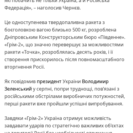
які побачить не тільки Україна, а й Російська
Федерація», – наголосив Чернєв.
Це одноступенева твердопаливна ракета з
боєголовкою вагою близько 500 кг, розроблена
Дніпровським Конструкторським бюро «Південне».
«Грім-2», що значно перевершує за можливостями
ракети «Точка», розроблялась десять років, і її
створення прискорилось після повномасштабного
вторгнення Росії.
Як повідомив
президент
України
Володимир
Зеленський
у серпні, попри труднощі, пов’язані з
російськими обстрілами виробничих потужностей,
перші ракети вже пройшли успішні випробування.
Завдяки «Грім-2» Україна отримує можливість
завдавати ударів по стратегічно важливих об’єктах
на території Росії без необхідності отримання