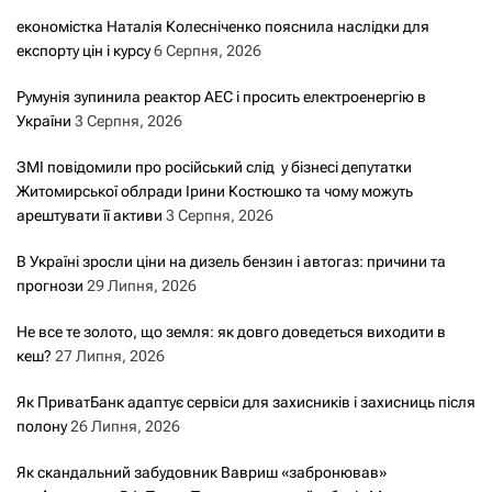
економістка Наталія Колесніченко пояснила наслідки для
експорту цін і курсу
6 Серпня, 2026
Румунія зупинила реактор АЕС і просить електроенергію в
України
3 Серпня, 2026
ЗМІ повідомили про російський слід у бізнесі депутатки
Житомирської облради Ірини Костюшко та чому можуть
арештувати її активи
3 Серпня, 2026
В Україні зросли ціни на дизель бензин і автогаз: причини та
прогнози
29 Липня, 2026
Не все те золото, що земля: як довго доведеться виходити в
кеш?
27 Липня, 2026
Як ПриватБанк адаптує сервіси для захисників і захисниць після
полону
26 Липня, 2026
Як скандальний забудовник Вавриш «забронював»