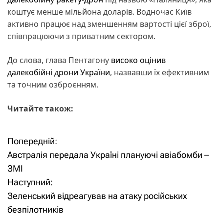
коштує менше мільйона доларів. Водночас Київ
активно працює над зменшенням вартості цієї зброї,
співпрацюючи з приватним сектором.
До слова, глава Пентагону
високо оцінив
далекобійні дрони України
, назвавши їх ефективним
та точним озброєнням.
Читайте також:
Попередній:
Н
Австралія передала Україні плануючі авіабомби –
а
ЗМІ
Наступний:
в
Зеленський відреагував на атаку російських
і
безпілотників