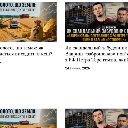
золото, що земля: як
Як скандальний забудовник
деться виходити в кеш?
Вавриш «забронював» повʼ
з РФ Петра Терентьєва, який
6
«Миротворець»
24 Липня, 2026