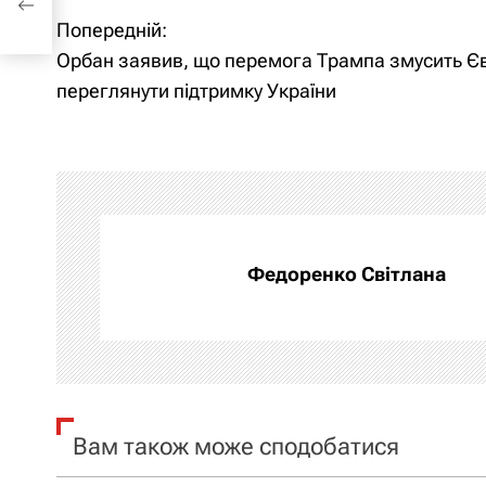
Попередній:
Н
Орбан заявив, що перемога Трампа змусить Є
а
переглянути підтримку України
в
і
г
а
Федоренко Світлана
ц
і
я
Вам також може сподобатися
з