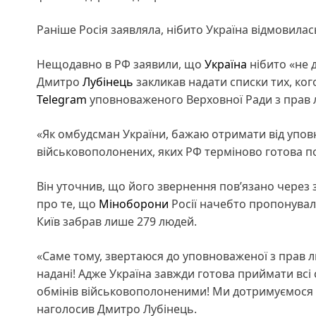
Раніше Росія заявляла, нібито Україна відмовила
Нещодавно в РФ заявили, що
Україна
нібито «не д
Дмитро
Лубінець
закликав надати списки тих, ког
Telegram
уповноваженого Верховної Ради з прав 
«Як омбудсман України, бажаю отримати від уповн
військовополонених, яких РФ терміново готова по
Він уточнив, що його звернення пов’язано через 
про те, що
Міноборони
Росії начебто пропонувал
Київ забрав лише 279 людей.
«Саме тому, звертаюся до уповноваженої з прав л
надані! Адже Україна завжди готова приймати всі 
обмінів військовополоненими! Ми дотримуємося Ж
наголосив Дмитро Лубінець.