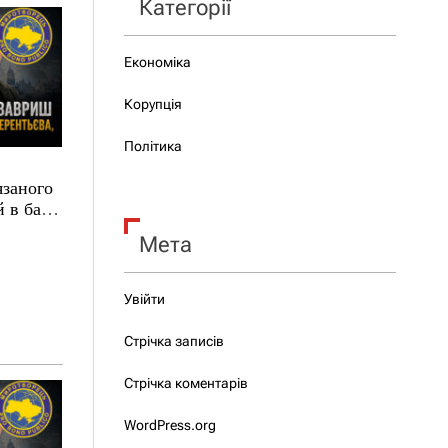
Категорії
Економіка
Корупція
Політика
язаного
 в базі
Мета
Увійти
Стрічка записів
Стрічка коментарів
WordPress.org