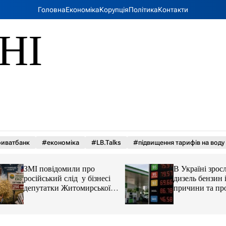
Головна
Економіка
Корупція
Політика
Контакти
НІ
иватбанк
#економіка
#LB.Talks
#підвищення тарифів на воду
ЗМІ повідомили про
В Україні зросли 
російський слід у бізнесі
дизель бензин і ав
депутатки Житомирської
причини та прогн
облради Ірини Костюшко
та чому можуть арештувати
її активи