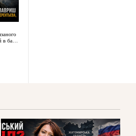
язаного
 в базі