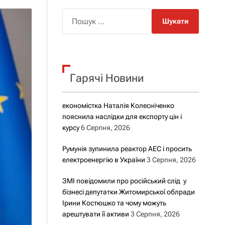
о
р
П
о
о
в
о
ш
г
у
о
р
к
е
Гарячі Новини
:
ж
и
м
у
економістка Наталія Колесніченко
пояснила наслідки для експорту цін і
курсу
6 Серпня, 2026
Румунія зупинила реактор АЕС і просить
електроенергію в України
3 Серпня, 2026
ЗМІ повідомили про російський слід у
бізнесі депутатки Житомирської облради
Ірини Костюшко та чому можуть
арештувати її активи
3 Серпня, 2026