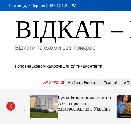
П
П’ятниця, 7 Серпня 2026
2
:
21
:
24
PM
е
р
ВІДКАТ – 
е
й
т
и
Відкати та схеми без прикрас
д
о
в
Головна
Економіка
Корупція
Політика
Контакти
м
і
с
В ТРЕНДІ
#війна з Росією
#гроші
#Пр
т
у
лія
Румунія зупинила реактор
яснила
АЕС і просить
орту цін і
електроенергію в України