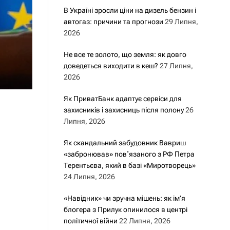
В Україні зросли ціни на дизель бензин і
автогаз: причини та прогнози
29 Липня,
2026
Не все те золото, що земля: як довго
доведеться виходити в кеш?
27 Липня,
2026
Як ПриватБанк адаптує сервіси для
захисників і захисниць після полону
26
Липня, 2026
Як скандальний забудовник Вавриш
«забронював» повʼязаного з РФ Петра
Терентьєва, який в базі «Миротворець»
24 Липня, 2026
«Навідник» чи зручна мішень: як ім’я
блогера з Прилук опинилося в центрі
політичної війни
22 Липня, 2026