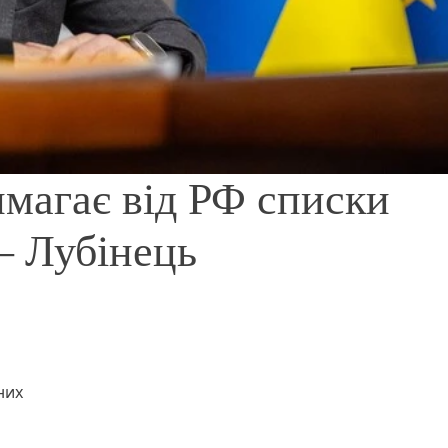
имагає від РФ списки
– Лубінець
них