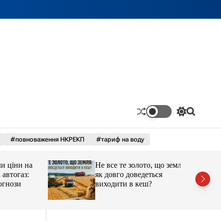
П
П
е
о
р
ш
#повноваження НКРЕКП
#тариф на воду
е
у
м
к
и
ціни на
Не все те золото, що земля:
к
а
тогаз:
як довго доведеться
ч
ози
виходити в кеш?
к
о
л
ь