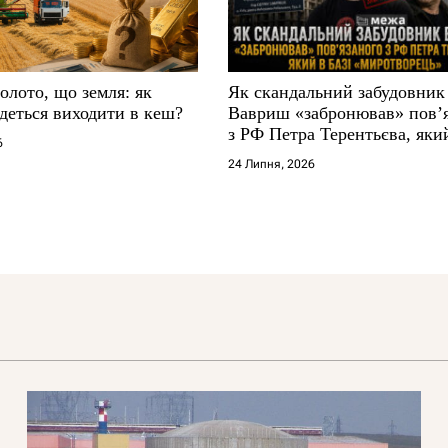
золото, що земля: як
Як скандальний забудовник
деться виходити в кеш?
Вавриш «забронював» повʼ
з РФ Петра Терентьєва, який
6
«Миротворець»
24 Липня, 2026