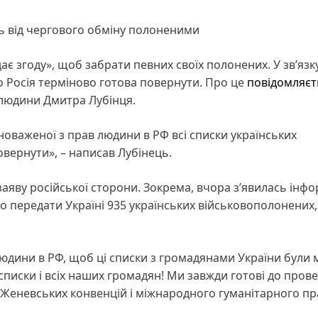
сь від чергового обміну полоненими
ає згоду», щоб забрати певних своїх полонених. У зв’язк
о Росія терміново готова повернути. Про це
повідомляєт
людини Дмитра Лубінця.
оваженої з прав людини в РФ всі списки українських
вернути», – написав Лубінець.
заяву російської сторони. Зокрема, вчора з’явилась інф
о передати Україні 935 українських військовополонених,
юдини в РФ, щоб ці списки з громадянами України були 
списки і всіх наших громадян! Ми завжди готові до пров
еневських конвенцій і міжнародного гуманітарного пра