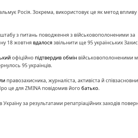
гальмує Росія. Зокрема, використовує це як метод впливу
 штабу з питань поводження з військовополоненими за
ону 18 жовтня
вдалося
звільнити ще 95 українських Захис
ький
офіційно
підтвердив
обмін
військовополоненими м
рнулось 95 українців.
ли
правозахисника, журналіста, активіста й співзасновн
ро це для ZMINA повідомив його
батько
.
 в Україну за результатами репатріаційних заходів повер