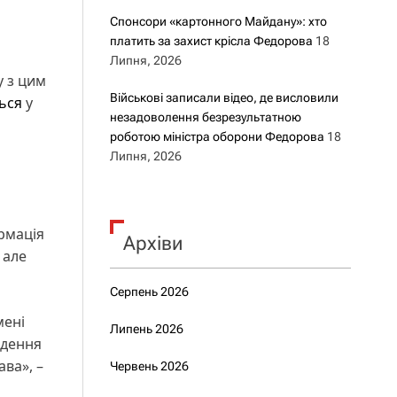
Спонсори «картонного Майдану»: хто
платить за захист крісла Федорова
18
Липня, 2026
у з цим
Військові записали відео, де висловили
ься
у
незадоволення безрезультатною
роботою міністра оборони Федорова
18
Липня, 2026
ормація
Архіви
 але
Серпень 2026
мені
Липень 2026
едення
ва», –
Червень 2026