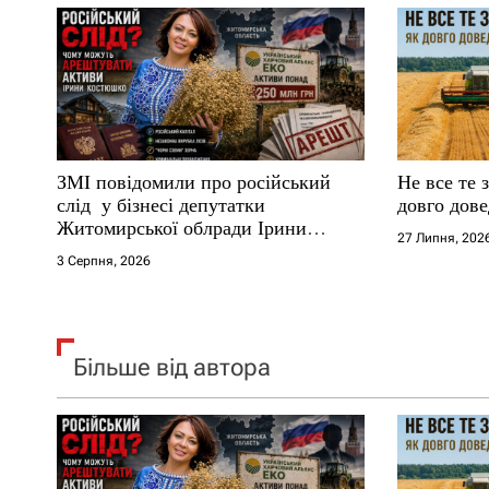
а
п
и
с
ЗМІ повідомили про російський
Не все те 
і
слід у бізнесі депутатки
довго дове
Житомирської облради Ірини
27 Липня, 202
в
Костюшко та чому можуть
3 Серпня, 2026
арештувати її активи
Більше від автора