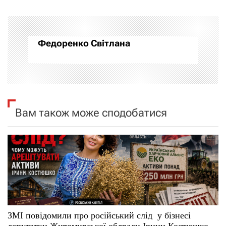
і
г
а
Федоренко Світлана
ц
і
я
Вам також може сподобатися
з
а
п
и
с
ЗМІ повідомили про російський слід у бізнесі
депутатки Житомирської облради Ірини Костюшко