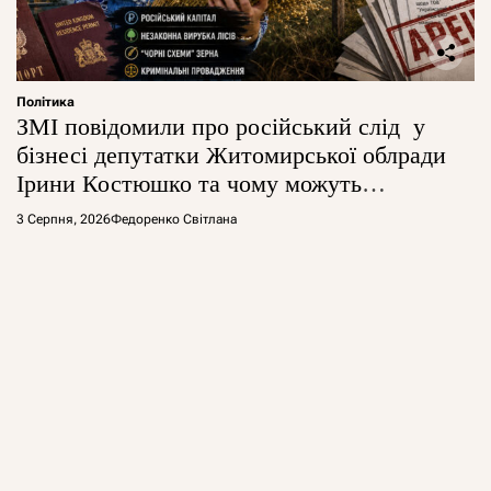
Політика
ЗМІ повідомили про російський слід у
бізнесі депутатки Житомирської облради
Ірини Костюшко та чому можуть
арештувати її активи
3 Серпня, 2026
Федоренко Світлана