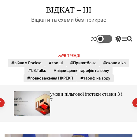
П
ВІДКАТ – НІ
е
р
Відкати та схеми без прикрас
е
й
т
П
М
П
и
е
е
о
д
р
н
ш
В ТРЕНДІ
е
ю
у
о
м
к
#війна з Росією
#гроші
#Приватбанк
#економіка
в
и
м
#LB.Talks
#підвищення тарифів на воду
к
і
а
#повноваження НКРЕКП
#тариф на воду
ч
с
к
т
о
хобі
умови пільгової іпотеки ставки 3 і
у
л
7
ь
о
р
о
в
о
г