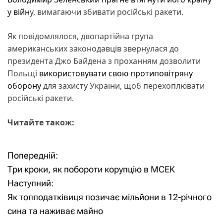
у війн
у, вимагаючи збивати російські ракети.
Як повідомлялося, двопартійна група
американських законодавців звернулася до
президента Джо Байдена з проханням дозволити
Польщі
використовувати свою протиповітряну
оборону
для захисту України, щоб перехоплювати
російські ракети.
Читайте також:
Попередній:
Н
Три кроки, як побороти корупцію в МСЕК
а
Наступний:
Як топподатківиця позичає мільйони в 12-річного
в
сина та наживає майно