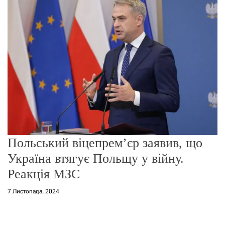
о
р
е
ж
и
м
у
Польський віцепрем’єр заявив, що
Україна втягує Польщу у війну.
Реакція МЗС
7 Листопада, 2024