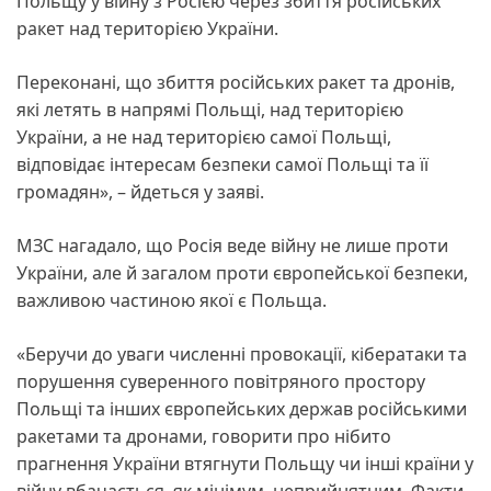
Польщу у війну з Росією через збиття російських
ракет над територією України.
Переконані, що збиття російських ракет та дронів,
які летять в напрямі Польщі, над територією
України, а не над територією самої Польщі,
відповідає інтересам безпеки самої Польщі та її
громадян», – йдеться у заяві.
МЗС нагадало, що Росія веде війну не лише проти
України, але й загалом проти європейської безпеки,
важливою частиною якої є Польща.
«Беручи до уваги численні провокації, кібератаки та
порушення суверенного повітряного простору
Польщі та інших європейських держав російськими
ракетами та дронами, говорити про нібито
прагнення України втягнути Польщу чи інші країни у
війну вбачається, як мінімум, неприйнятним. Факти