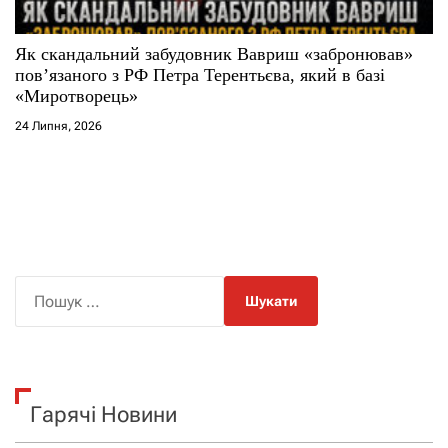
Як скандальний забудовник Вавриш «забронював»
повʼязаного з РФ Петра Терентьєва, який в базі
«Миротворець»
24 Липня, 2026
П
о
ш
у
к
Гарячі Новини
: