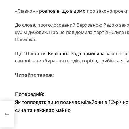
«Главком»
розповів, що відомо
про законопроєкт 
До слова, проголосований Верховною Радою зак
куб м дубових. Про це повідомила партія «Слуга 
Павлюка.
Ще 10 жовтня
Верховна Рада
прийняла
законопро
самовільне збирання плодів, горіхів, грибів та ягід 
Читайте також:
Попередній:
Н
Як топподатківиця позичає мільйони в 12-річно
а
сина та наживає майно
в