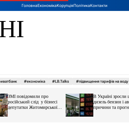
Головна
Економіка
Корупція
Політика
Контакти
НІ
иватбанк
#економіка
#LB.Talks
#підвищення тарифів на воду
ЗМІ повідомили про
В Україні зросли 
російський слід у бізнесі
дизель бензин і ав
депутатки Житомирської
причини та прогн
облради Ірини Костюшко
та чому можуть арештувати
її активи