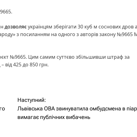
9665.
он
дозволяє
українцям зберігати 30 куб м соснових дров 
народу» з посиланням на одного з авторів закону №9665
єкт №9665. Цим самим суттєво збільшивши штраф за
– від 425 до 850 грн.
Наступний:
го
Львівська ОВА звинуватила омбудсмена в піарі
вимагає публічних вибачень