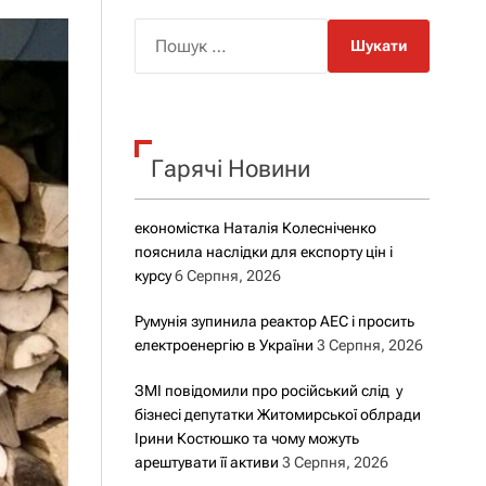
о
р
П
о
о
в
о
ш
г
у
о
р
к
е
Гарячі Новини
:
ж
и
м
у
економістка Наталія Колесніченко
пояснила наслідки для експорту цін і
курсу
6 Серпня, 2026
Румунія зупинила реактор АЕС і просить
електроенергію в України
3 Серпня, 2026
ЗМІ повідомили про російський слід у
бізнесі депутатки Житомирської облради
Ірини Костюшко та чому можуть
арештувати її активи
3 Серпня, 2026