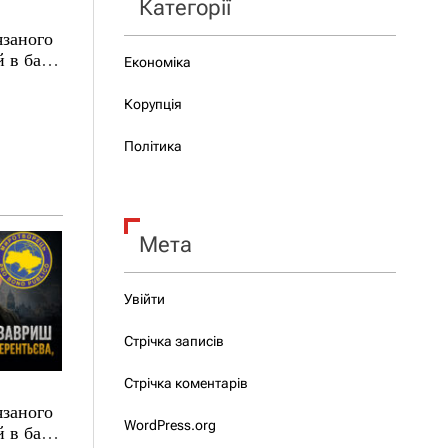
Категорії
язаного
 в базі
Економіка
Корупція
Політика
Мета
Увійти
Стрічка записів
Стрічка коментарів
язаного
WordPress.org
 в базі