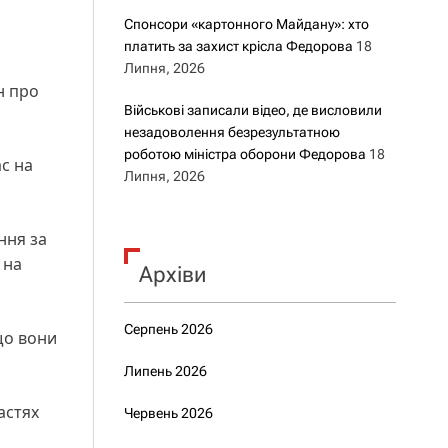
Спонсори «картонного Майдану»: хто
платить за захист крісла Федорова
18
Липня, 2026
н про
Військові записали відео, де висловили
незадоволення безрезультатною
роботою міністра оборони Федорова
18
ас на
Липня, 2026
ння за
 на
Архіви
Серпень 2026
що вони
Липень 2026
астях
Червень 2026