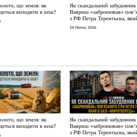
золото, що земля: як
Як скандальний забудовник
деться виходити в кеш?
Вавриш «забронював» повʼ
з РФ Петра Терентьєва, який
6
«Миротворець»
24 Липня, 2026
золото, що земля: як
Як скандальний забудовник
деться виходити в кеш?
Вавриш «забронював» повʼ
з РФ Петра Терентьєва, який
6