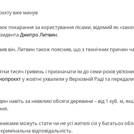
оєкту вже минув
нює покарання за користування лісами, відомий як «зако
зидента
Дмитро Литвин
.
вив він. Литвин також пояснив, що з технічних причин ч
ки тисяч гривень і призначати їм до семи років ув’язне
нопроєкт
у жовтні ухвалили у Верховній Раді та передали
 навіть за невеликі обсяги деревини – від 1 куб. м, як
ння.
ками можуть стати чи не усі жителі сіл у багатьох обл
і кримінальна відповідальність.