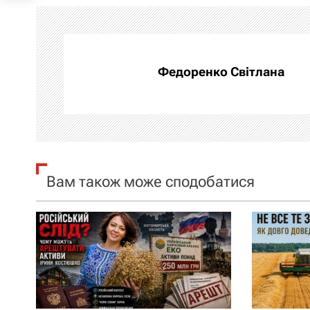
і
г
а
Федоренко Світлана
ц
і
я
Вам також може сподобатися
з
а
п
и
с