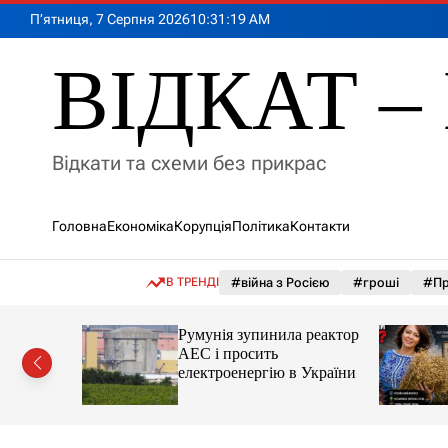
П
П’ятниця, 7 Серпня 2026
10
:
31
:
20
AM
е
р
ВІДКАТ – 
е
й
т
и
Відкати та схеми без прикрас
д
о
в
Головна
Економіка
Корупція
Політика
Контакти
м
і
с
В ТРЕНДІ
#війна з Росією
#гроші
#Пр
т
у
лія
Румунія зупинила реактор
яснила
АЕС і просить
орту цін і
електроенергію в України