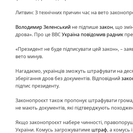
Литвин: З технічних причин час на вето законопр
Володимир Зеленський
не підпише
закон
, що змі
дрова». Про це ВВС
Україна
повідомив
радник
пре
«Президент не буде підписувати цей закон», – зая
вето минув.
Нагадаємо, українців зможуть штрафувати на десят
зберігання дров без документів. Відповідний
зако
підпис президенту.
Законопроєкт також пропонує штрафувати громадян
не мають документів, які підтверджують походже
Якщо законопроєкт набере чинності, правопорушни
України. Комусь загрожуватиме
штраф
, а комусь 