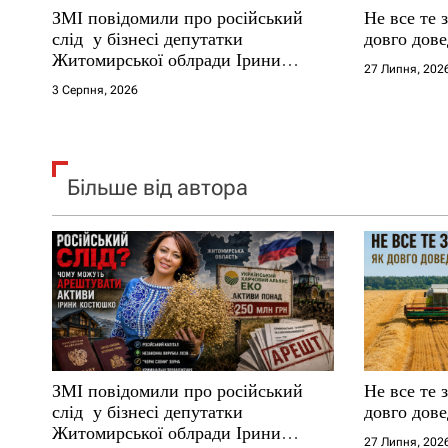
ЗМІ повідомили про російський
Не все те 
і
слід у бізнесі депутатки
довго дове
Житомирської облради Ірини
27 Липня, 202
в
Костюшко та чому можуть
3 Серпня, 2026
арештувати її активи
Більше від автора
ЗМІ повідомили про російський
Не все те 
слід у бізнесі депутатки
довго дове
Житомирської облради Ірини
27 Липня, 202