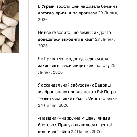
В Україні зросли ціни на дизель бензин і
автогаз: причини та прогнози
29 Липня,
2026
Не все те золото, що земля: як довго
доведеться виходити в кеш?
27 Липня,
2026
Як ПриватБанк адаптує сервіси для
захисників і захисниць після полону
26
Липня, 2026
Як скандальний забудовник Вавриш
«забронював» повʼязаного з РФ Петра
Терентьєва, який в базі «Миротворець»
24 Липня, 2026
«Навідник» чи зручна мішень: як ім’я
блогера з Прилук опинилося в центрі
політичної війни
22 Липня, 2026