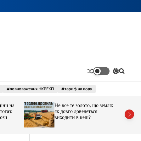
П
П
е
о
р
ш
#повноваження НКРЕКП
#тариф на воду
е
у
м
к
и
ціни на
Не все те золото, що земля:
к
а
тогаз:
як довго доведеться
ч
ози
виходити в кеш?
к
о
л
ь