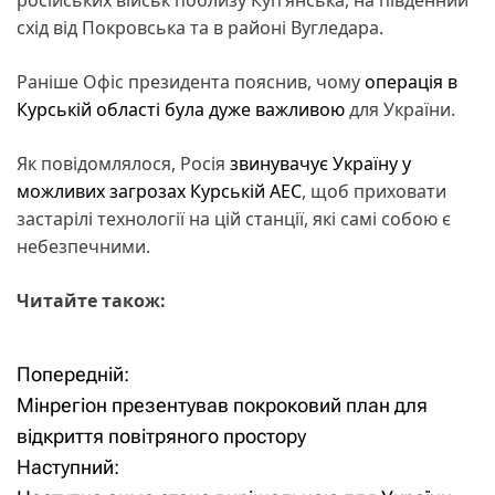
схід від Покровська та в районі Вугледара.
Раніше Офіс президента пояснив, чому
операція в
Курській області була дуже важливою
для України.
Як повідомлялося, Росія
звинувачує Україну у
можливих загрозах Курській АЕС
, щоб приховати
застарілі технології на цій станції, які самі собою є
небезпечними.
Читайте також:
Попередній:
Н
Мінрегіон презентував покроковий план для
а
відкриття повітряного простору
Наступний:
в