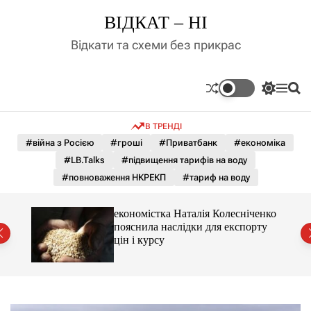
П
ВІДКАТ – НІ
е
р
Відкати та схеми без прикрас
е
й
т
П
М
П
и
е
е
о
д
р
н
ш
В ТРЕНДІ
е
ю
у
о
м
к
#війна з Росією
#гроші
#Приватбанк
#економіка
в
и
м
#LB.Talks
#підвищення тарифів на воду
к
і
а
#повноваження НКРЕКП
#тариф на воду
ч
с
к
т
о
и 3 і
економістка Наталія Колесніченко
у
л
пояснила наслідки для експорту
ь
цін і курсу
о
р
о
в
о
г