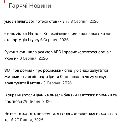
Гарячі Новини
:
умови пільгової іпотеки ставки 3 і 7
8 Серпня, 2026
економістка Наталія Колесніченко пояснила наслідки для
експорту цін і курсу
6 Серпня, 2026
Румунія зупинила реактор АЕС і просить електроенергію в
України
3 Серпня, 2026
ЗМІ повідомили про російський слід у бізнесі депутатки
Житомирської облради Ірини Костюшко та чому можуть
арештувати її активи
3 Серпня, 2026
В Україні зросли ціни на дизель бензин і автогаз: причини та
прогнози
29 Липня, 2026
Не все те золото, що земля: як довго доведеться виходити в
кеш?
27 Липня, 2026