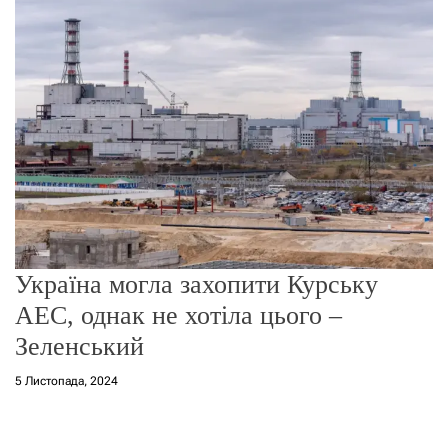
о
р
е
ж
и
м
у
Україна могла захопити Курську
АЕС, однак не хотіла цього –
Зеленський
5 Листопада, 2024