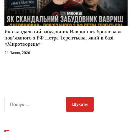
Як скандальний забудовник Вавриш «забронював»
повʼязаного з РФ Петра Терентьєва, який в базі
«Миротворець»
24 Липня, 2026
П
о
ш
у
к