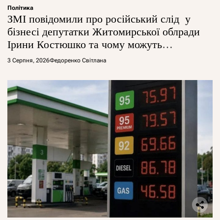
Політика
ЗМІ повідомили про російський слід у
бізнесі депутатки Житомирської облради
Ірини Костюшко та чому можуть
арештувати її активи
3 Серпня, 2026
Федоренко Світлана