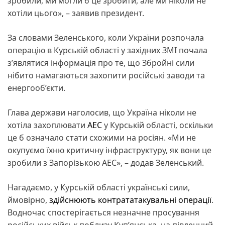
зробили, ми могли б це зробити, але ми ніколи не
хотіли цього», – заявив президент.
За словами Зеленського, коли України розпочала
операцію в Курській області у західних ЗМІ почала
з’являтися інформація про те, що Збройні сили
нібито намагаються захопити російські заводи та
енергооб’єкти.
Глава держави наголосив, що Україна ніколи не
хотіла захоплювати
АЕС
у Курській області, оскільки
це б означало стати схожими на росіян. «Ми не
окупуємо їхню критичну інфраструктуру, як вони це
зробили з Запорізькою АЕС», – додав Зеленський.
Нагадаємо, у Курській області українські сили,
ймовірно,
здійснюють контрататакувальні операції
.
Водночас спостерігається незначне просування
російських військ поблизу Куп’янська, на південний