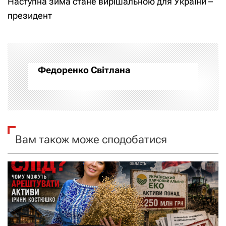
Наступна зима стане вирішальною для України –
і
президент
г
а
Федоренко Світлана
ц
і
я
Вам також може сподобатися
з
а
п
и