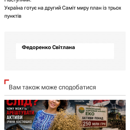
в
Україна готує на другий Саміт миру план із трьох
і
пунктів
г
а
Федоренко Світлана
ц
і
я
Вам також може сподобатися
з
а
п
и