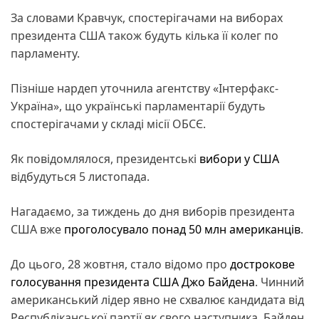
За словами Кравчук, спостерігачами на виборах
президента США також будуть кілька її колег по
парламенту.
Пізніше нардеп уточнила агентству «Інтерфакс-
Україна», що українські парламентарії будуть
спостерігачами у складі місії ОБСЄ.
Як повідомлялося, президентські
вибори у США
відбудуться 5 листопада.
Нагадаємо, за тиждень до дня виборів президента
США вже
проголосувало понад 50 млн американців
.
До цього, 28 жовтня, стало відомо про
дострокове
голосування президента США Джо Байдена
. Чинний
американський лідер явно не схвалює кандидата від
Республіканської партії як свого наступника. Байден