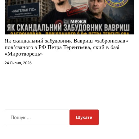
Як скандальний забудовник Вавриш «забронював»
повʼязаного з РФ Петра Терентьєва, який в базі
«Миротворець»
24 Липня, 2026
П
о
ш
у