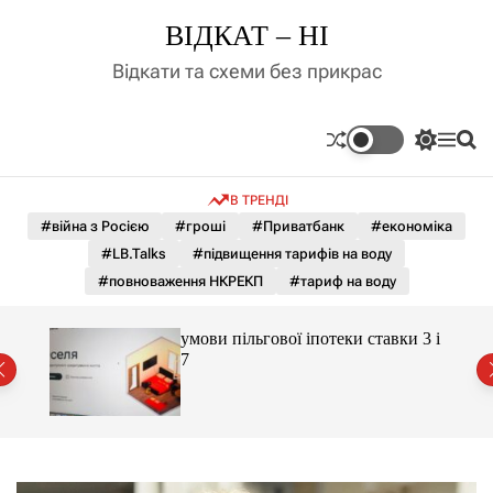
П
ВІДКАТ – НІ
е
р
Відкати та схеми без прикрас
е
й
т
П
М
П
и
е
е
о
д
р
н
ш
В ТРЕНДІ
е
ю
у
о
м
к
#війна з Росією
#гроші
#Приватбанк
#економіка
в
и
м
#LB.Talks
#підвищення тарифів на воду
к
і
а
#повноваження НКРЕКП
#тариф на воду
ч
с
к
т
о
 яка
умови пільгової іпотеки ставки 3 і
у
л
7
ь
о
р
о
в
о
г