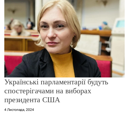
о
р
е
ж
и
м
у
Українські парламентарії будуть
спостерігачами на виборах
президента США
4 Листопада, 2024