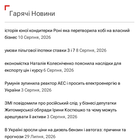
к
Гарячі Новини
:
історія юної кондитерки Роні яка перетворила хобі на власний
бізнес
10 Серпня, 2026
умови пільгової іпотеки ставки 3 і 7
8 Серпня, 2026
економістка Наталія Колесніченко пояснила наслідки для
експорту цін і курсу
6 Серпня, 2026
Румунія зупинила реактор АЕС і просить електроенергію в
України
3 Серпня, 2026
ЗМІ повідомили про російський слід у бізнесі депутатки
Житомирської облради Ірини Костюшко та чому можуть
арештувати її активи
3 Серпня, 2026
В Україні зросли ціни на дизель бензин і автогаз: причини та
прогнози
29 Липня, 2026