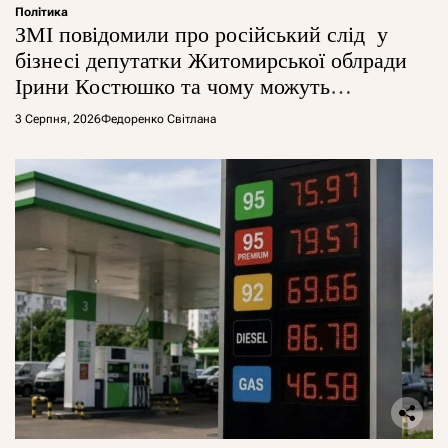
Політика
ЗМІ повідомили про російський слід у
бізнесі депутатки Житомирської облради
Ірини Костюшко та чому можуть
арештувати її активи
3 Серпня, 2026
Федоренко Світлана