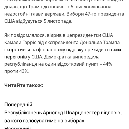
додав, що Трамп дозволяє собі висловлювання,
недостойні глави держави. Вибори 47-го президента
США відбудуться 5 листопада.
Як повідомлялося, відрив віцепрезидентки США
Камали Гарріс від експрезидента Дональда Трампа
скоротився на фінальному відрізку президентських
перегонів
у США. Демократка випередила
республіканця на один відсотковий пункт – 44%
проти 43%.
Читайте також:
Попередній:
Н
Республіканець Арнольд Шварценеггер відповів,
а
за кого голосуватиме на виборах
Наступний: