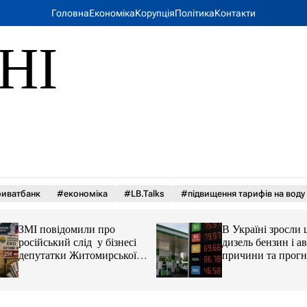
Головна
Економіка
Корупція
Політика
Контакти
НІ
иватбанк
#економіка
#LB.Talks
#підвищення тарифів на воду
ЗМІ повідомили про
В Україні зросли 
російський слід у бізнесі
дизель бензин і ав
депутатки Житомирської
причини та прогн
облради Ірини Костюшко
та чому можуть арештувати
її активи