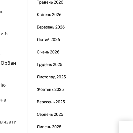
Травень 2026
ме
Квітень 2026
Березень 2026
ми б
Лютий 2026
Січень 2026
х
р Орбан
Грудень 2025
Листопад 2025
тію
Жовтень 2025
вна
Вересень 2025
Серпень 2025
ав’язати
Гла
Липень 2025
заде