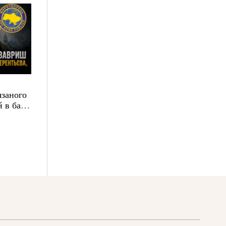
язаного
 в базі