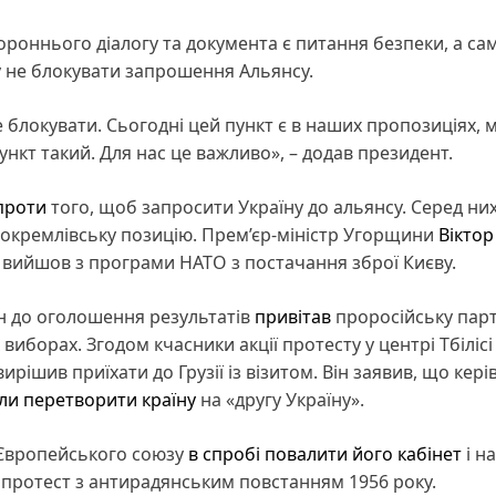
роннього діалогу та документа є питання безпеки, а са
у не блокувати запрошення Альянсу.
е блокувати. Сьогодні цей пункт є в наших пропозиціях, 
нкт такий. Для нас це важливо», – додав президент.
проти
того, щоб запросити Україну до альянсу. Серед ни
окремлівську позицію. Прем’єр-міністр Угорщини
Вікто
а вийшов з програми НАТО з постачання зброї Києву.
ан до оголошення результатів
привітав
проросійську пар
иборах. Згодом кчасники акції протесту у центрі Тбілісі
рішив приїхати до Грузії із візитом. Він заявив, що кері
ли перетворити країну
на «другу Україну».
 Європейського союзу
в спробі повалити його кабінет
і н
 протест з антирадянським повстанням 1956 року.