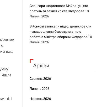
Спонсори «картонного Майдану»: хто
платить за захист крісла Федорова
18
Липня, 2026
Військові записали відео, де висловили
незадоволення безрезультатною
роботою міністра оборони Федорова
18
угорцями
Липня, 2026
го
вий ваш
Архіви
думку
б йшла
Серпень 2026
Липень 2026
чні, і
Червень 2026