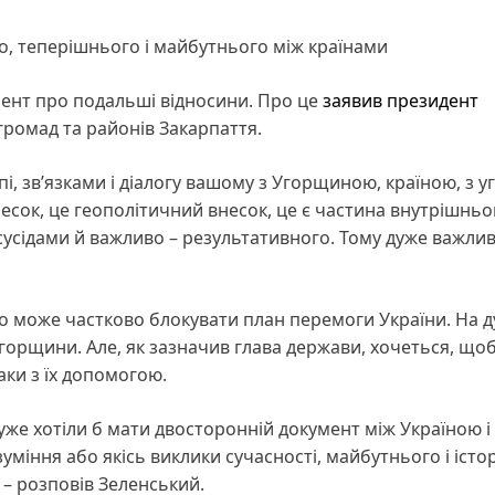
, теперішнього і майбутнього між країнами
ент про подальші відносини. Про це
заявив
президент
 громад та районів Закарпаття.
пі, зв’язками і діалогу вашому з Угорщиною, країною, з 
сок, це геополітичний внесок, це є частина внутрішньо
з сусідами й важливо – результативного. Тому дуже важли
то може частково блокувати план перемоги України. На 
Угорщини. Але, як зазначив глава держави, хочеться, що
паки з їх допомогою.
уже хотіли б мати двосторонній документ між Україною і
іння або якісь виклики сучасності, майбутнього і істори
– розповів Зеленський.