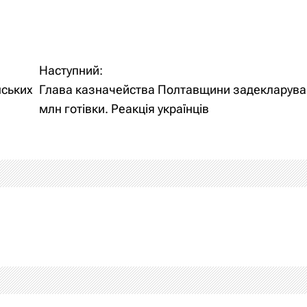
Наступний:
нських
Глава казначейства Полтавщини задекларува
млн готівки. Реакція українців