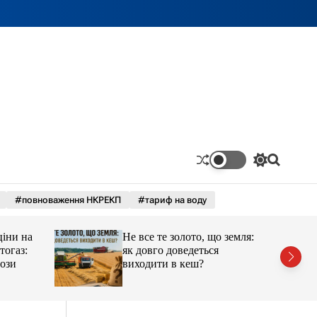
П
П
е
о
р
ш
#повноваження НКРЕКП
#тариф на воду
е
у
м
к
и
ціни на
Не все те золото, що земля:
к
а
тогаз:
як довго доведеться
ч
ози
виходити в кеш?
к
о
л
ь