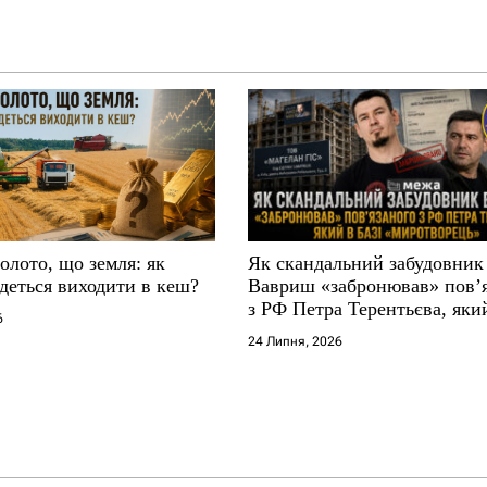
золото, що земля: як
Як скандальний забудовник
деться виходити в кеш?
Вавриш «забронював» повʼ
з РФ Петра Терентьєва, який
6
«Миротворець»
24 Липня, 2026