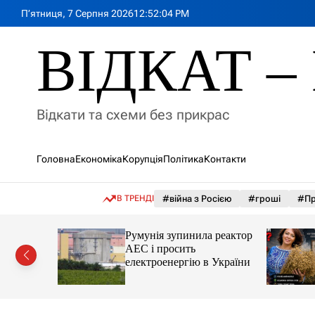
П
П’ятниця, 7 Серпня 2026
12
:
52
:
05
PM
е
р
ВІДКАТ – 
е
й
т
и
Відкати та схеми без прикрас
д
о
в
Головна
Економіка
Корупція
Політика
Контакти
м
і
с
В ТРЕНДІ
#війна з Росією
#гроші
#Пр
т
у
лія
Румунія зупинила реактор
яснила
АЕС і просить
орту цін і
електроенергію в України