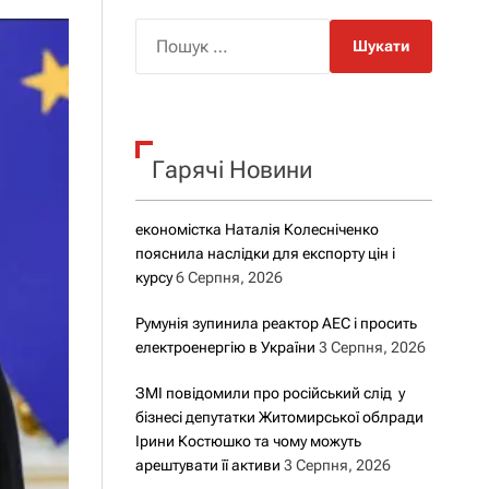
о
р
П
о
о
в
о
ш
г
у
о
р
к
е
Гарячі Новини
:
ж
и
м
у
економістка Наталія Колесніченко
пояснила наслідки для експорту цін і
курсу
6 Серпня, 2026
Румунія зупинила реактор АЕС і просить
електроенергію в України
3 Серпня, 2026
ЗМІ повідомили про російський слід у
бізнесі депутатки Житомирської облради
Ірини Костюшко та чому можуть
арештувати її активи
3 Серпня, 2026