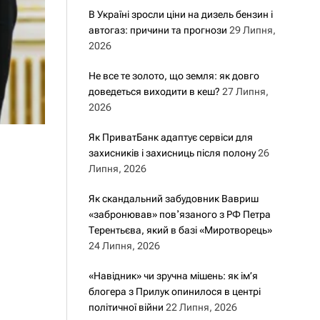
В Україні зросли ціни на дизель бензин і
автогаз: причини та прогнози
29 Липня,
2026
Не все те золото, що земля: як довго
доведеться виходити в кеш?
27 Липня,
2026
Як ПриватБанк адаптує сервіси для
захисників і захисниць після полону
26
Липня, 2026
Як скандальний забудовник Вавриш
«забронював» повʼязаного з РФ Петра
Терентьєва, який в базі «Миротворець»
24 Липня, 2026
«Навідник» чи зручна мішень: як ім’я
блогера з Прилук опинилося в центрі
політичної війни
22 Липня, 2026