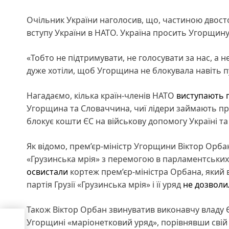
Очільник України наголосив, що, частиною двосто
вступу України в НАТО. Україна просить Угорщин
«Тобто не підтримувати, не голосувати за нас, а н
дуже хотіли, щоб Угорщина не блокувала навіть пу
Нагадаємо, кілька країн-членів НАТО
виступають 
Угорщина та Словаччина, чиї лідери займають пр
блокує кошти ЄС на військову допомогу Україні т
Як відомо, прем’єр-міністр Угорщини Віктор Орб
«Грузинська мрія» з перемогою в парламентських в
освистали
кортеж прем’єр-міністра Орбана, який ви
партія Грузії «Грузинська мрія» і її уряд
не дозволи
Також Віктор Орбан звинуватив виконавчу владу
Угорщині «маріонетковий уряд», порівнявши свій