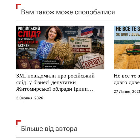
я
Вам також може сподобатися
з
а
п
и
с
ЗМІ повідомили про російський
Не все те 
і
слід у бізнесі депутатки
довго дове
Житомирської облради Ірини
27 Липня, 202
в
Костюшко та чому можуть
3 Серпня, 2026
арештувати її активи
Більше від автора