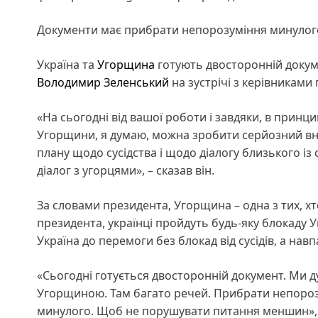
Документи має прибрати непорозуміння минулого
Україна та
Угорщина
готують двосторонній докум
Володимир Зеленський
на зустрічі з керівниками
«На сьогодні від вашої роботи і завдяки, в принци
Угорщини, я думаю, можна зробити серйозний вне
плану щодо сусідства і щодо діалогу близького і
діалог з угорцями», – сказав він.
За словами президента, Угорщина – одна з тих, х
президента, українці пройдуть будь-яку блокаду 
Україна до перемоги без блокад від сусідів, а нав
«Сьогодні готується двосторонній документ. Ми д
Угорщиною. Там багато речей. Прибрати непорозум
минулого. Щоб не порушувати питання меншин», 