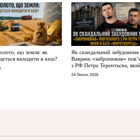
золото, що земля: як
Як скандальний забудовник
деться виходити в кеш?
Вавриш «забронював» повʼ
з РФ Петра Терентьєва, який
6
«Миротворець»
24 Липня, 2026