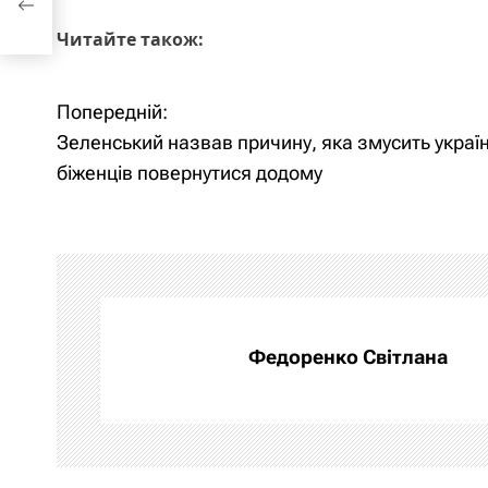
Читайте також:
Попередній:
Н
Зеленський назвав причину, яка змусить украї
а
біженців повернутися додому
в
і
г
а
Федоренко Світлана
ц
і