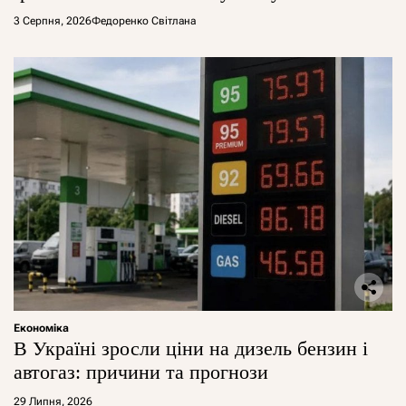
арештувати її активи
3 Серпня, 2026
Федоренко Світлана
Економіка
В Україні зросли ціни на дизель бензин і
автогаз: причини та прогнози
29 Липня, 2026