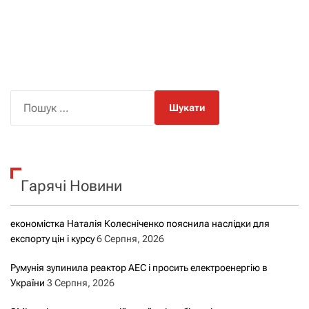
П
о
ш
у
к
Гарячі Новини
:
економістка Наталія Колесніченко пояснила наслідки для
експорту цін і курсу
6 Серпня, 2026
Румунія зупинила реактор АЕС і просить електроенергію в
України
3 Серпня, 2026