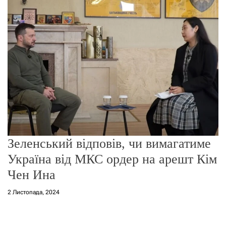
о
р
е
ж
и
м
у
Зеленський відповів, чи вимагатиме
Україна від МКС ордер на арешт Кім
Чен Ина
2 Листопада, 2024