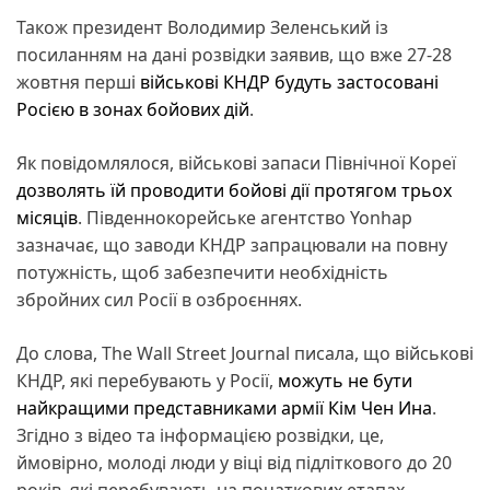
Також президент Володимир Зеленський із
посиланням на дані розвідки заявив, що вже 27-28
жовтня перші
військові КНДР будуть застосовані
Росією в зонах бойових дій
.
Як повідомлялося, військові запаси Північної Кореї
дозволять їй проводити бойові дії протягом трьох
місяців
. Південнокорейське агентство Yonhap
зазначає, що заводи КНДР запрацювали на повну
потужність, щоб забезпечити необхідність
збройних сил Росії в озброєннях.
До слова, The Wall Street Journal писала, що військові
КНДР, які перебувають у Росії,
можуть не бути
найкращими представниками армії Кім Чен Ина
.
Згідно з відео та інформацією розвідки, це,
ймовірно, молоді люди у віці від підліткового до 20
років, які перебувають на початкових етапах