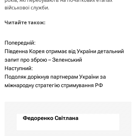
військової служби.
Читайте також:
Попередній:
Н
Південна Корея отримає від України детальний
а
запит про зброю – Зеленський
Наступний:
в
Подоляк дорікнув партнерам України за
і
міжнародну стратегію стримування РФ
г
а
Федоренко Світлана
ц
і