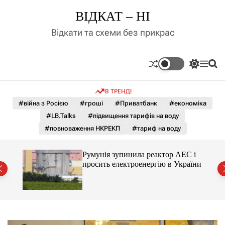
П
ВІДКАТ – НІ
е
р
Відкати та схеми без прикрас
е
й
т
П
М
П
и
е
е
о
д
р
н
ш
В ТРЕНДІ
е
ю
у
о
м
к
#війна з Росією
#гроші
#Приватбанк
#економіка
в
и
м
#LB.Talks
#підвищення тарифів на воду
к
і
а
#повноваження НКРЕКП
#тариф на воду
ч
с
к
т
о
ченко
Румунія зупинила реактор АЕС і
у
л
рту
просить електроенергію в України
ь
о
р
о
в
о
г