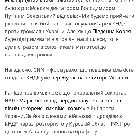
Міжнародний кримінальний суд
за прикладом, як це
було з російським диктатором Володимиром
Путіним, Зеленський відповів: «Ми будемо приймати
рішення після бойового застосування армії КНДР
проти громадян України. Але, якщо
Південна Корея
буде підтримувати відповідні наші шляхи, то, я
думаю, разом із союзниками ми готові до
відповідних кроків».
Нагадаємо, СNN інформувало, що невелика кількість
солдатів КНДР уже
перебуває на території України
.
Раніше повідомлялося, що генеральний секретар
НАТО
Марк Рютте підтвердив залучення Росією
північнокорейських військових
у війні проти
України. За його словами, військові підрозділи з
КНДР наразі розгорнуто у Курській області РФ. Про
це генсек Альянсу заявив на брифінгу.