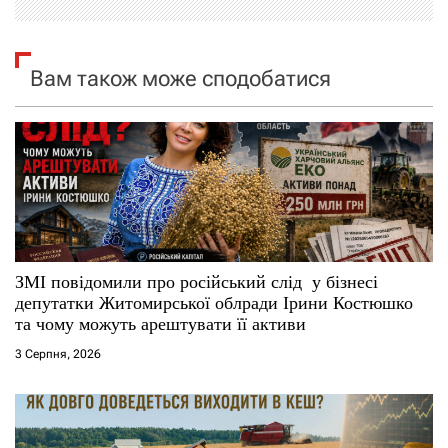
я
Вам також може сподобатися
з
а
п
и
с
ЗМІ повідомили про російський слід у бізнесі
і
депутатки Житомирської облради Ірини Костюшко
та чому можуть арештувати її активи
в
3 Серпня, 2026