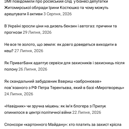
ЗМІ повідомили про російський слід у бізнесі депутатки
Житомирської облради Ірини Костюшко та чому можуть
арештувати її активи
3 Серпня, 2026
В Україні зросли ціни на дизель бензин і автогаз: причини та
прогнози
29 Липня, 2026
Не все те золото, що земля: як довго доведеться виходити в
кеш?
27 Липня, 2026
Як ПриватБанк адаптує сервіси для захисників і захисниць після
полону
26 Липня, 2026
Як скандальний забудовник Вавриш «забронював»
повʼязаного з РФ Петра Терентьєва, який в базі «Миротворець»
24 Липня, 2026
«Навідник» чи зручна мішень: як ім’я блогера з Прилук
опинилося в центрі політичної війни
22 Липня, 2026
Спонсори «картонного Майдану»: хто платить за захист крісла