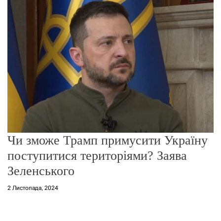
о
р
е
ж
и
м
у
Чи зможе Трамп примусити Україну
поступитися територіями? Заява
Зеленського
2 Листопада, 2024