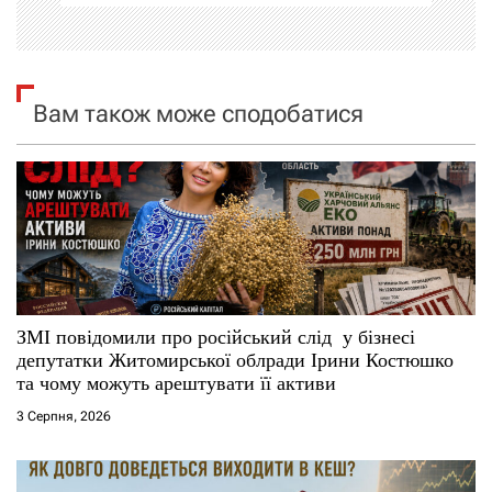
і
я
Вам також може сподобатися
з
а
п
и
с
ЗМІ повідомили про російський слід у бізнесі
і
депутатки Житомирської облради Ірини Костюшко
та чому можуть арештувати її активи
в
3 Серпня, 2026