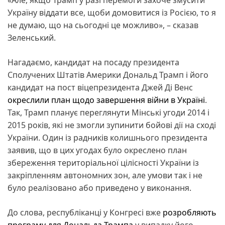
Україну віддати все, щоби домовитися із Росією, то я
не думаю, що на сьогодні це можливо», – сказав
Зеленський.
Нагадаємо, кандидат на посаду президента
Сполучених Штатів Америки Дональд Трамп і його
кандидат на пост віцепрезидента Джей Ді Венс
окреслили план щодо завершення війни в Україні
.
Так, Трамп планує переглянути Мінські угоди 2014 і
2015 років, які не змогли зупинити бойові дії на сході
України. Один із радників колишнього президента
заявив, що в цих угодах було окреслено план
збереження територіальної цілісності України із
закріпленням автономних зон, але умови так і не
було реалізовано або приведено у виконання.
До слова, республіканці у Конгресі вже
розробляють
програму для Дональда Трампа
у випадку його