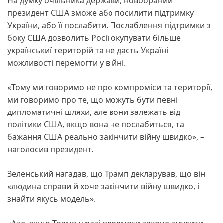
На думку очільника держави, новобраний
президент США зможе або посилити підтримку
України, або її послабити. Послаблення підтримки з
боку США дозволить Росії окупувати більше
українськиї територій та не дасть Україні
можливості перемогти у війні.
«Тому ми говоримо не про компроміси та території,
ми говоримо про те, що можуть бути певні
дипломатичні шляхи, але вони залежать від
політики США, якщо вона не послабиться, та
бажання США реально закінчити війну швидко», –
наголосив президент.
Зеленський нагадав, що Трамп декларував, що він
«людина справи й хоче закінчити війну швидко, і
знайти якусь модель».
«Але, якщо Трамп у разі перемоги захоче змусити