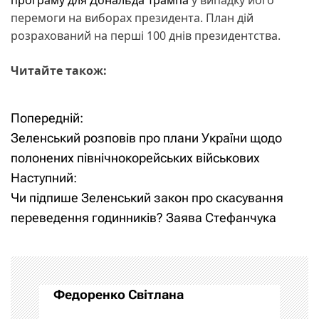
перемоги на виборах президента. План дій
розрахований на перші 100 днів президентства.
Читайте також:
Попередній:
Н
Зеленський розповів про плани України щодо
а
полонених північнокорейських військових
Наступний:
в
Чи підпише Зеленський закон про скасування
і
переведення годинників? Заява Стефанчука
г
а
Федоренко Світлана
ц