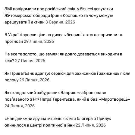
ЗМІ повідомили про російський слід у бізнесі депутатки
Житомирської облради Ірини Костюшко та чому можуть
арештувати її активи
3 Серпня, 2026
В Україні зросли ціни на дизель бензин і автогаз: причини та
прогнози
29 Липня, 2026
Не все те золото, що земля: як довго доведеться виходити в
кеш?
27 Липня, 2026
Як ПриватБанк адаптує сервіси для захисників і захисниць після
полону
26 Липня, 2026
Як скандальний забудовник Вавриш «забронював»
повʼязаного з РФ Петра Терентьєва, який в базі «Миротворець»
24 Липня, 2026
«Навідник» чи зручна мішень: як ім’я блогера з Прилук
опинилося в центрі політичної війни
22 Липня, 2026