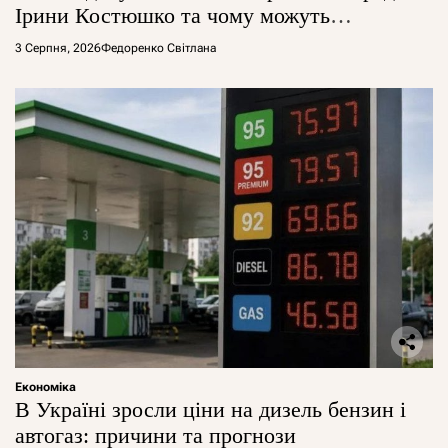
Ірини Костюшко та чому можуть
арештувати її активи
3 Серпня, 2026
Федоренко Світлана
Економіка
В Україні зросли ціни на дизель бензин і
автогаз: причини та прогнози