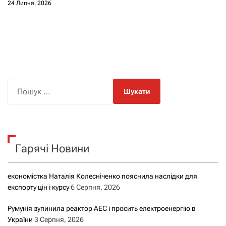
24 Липня, 2026
П
о
ш
у
к
Гарячі Новини
:
економістка Наталія Колесніченко пояснила наслідки для
експорту цін і курсу
6 Серпня, 2026
Румунія зупинила реактор АЕС і просить електроенергію в
України
3 Серпня, 2026