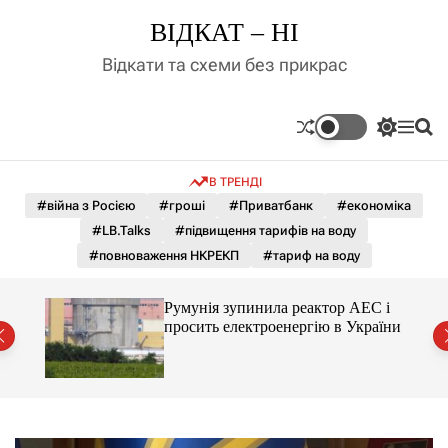
П
ВІДКАТ – НІ
е
р
Відкати та схеми без прикрас
е
й
т
П
М
П
и
е
е
о
д
р
н
ш
В ТРЕНДІ
е
ю
у
о
м
к
#війна з Росією
#гроші
#Приватбанк
#економіка
в
и
м
#LB.Talks
#підвищення тарифів на воду
к
і
а
#повноваження НКРЕКП
#тариф на воду
ч
с
к
т
о
ченко
Румунія зупинила реактор АЕС і
у
л
рту
просить електроенергію в України
ь
о
р
о
в
о
г