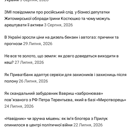
ЗМІ повідомили про російський слід у бізнесі депутатки
Житомирської облради Ірини Костюшко та чому можуть
арештувати її активи
3 Серпня, 2026
В Україні зросли ціни на дизель бензин і автогаз: причини та
прогнози
29 Липня, 2026
Не все те золото, що земля: як довго доведеться виходити в
кеш?
27 Липня, 2026
Як ПриватБанк адаптує сервіси для захисників і захисниць після
полону
26 Липня, 2026
Як скандальний забудовник Вавриш «забронював»
повʼязаного з РФ Петра Терентьєва, який в базі «Миротворець»
24 Липня, 2026
«Навідник» чи зручна мішень: як ім’я блогера з Прилук
опинилося в центрі політичної війни
22 Липня, 2026