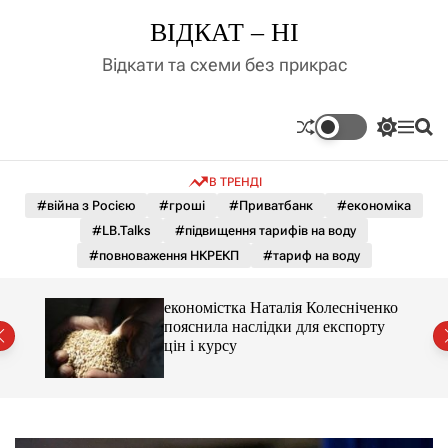
П
ВІДКАТ – НІ
е
р
Відкати та схеми без прикрас
е
й
т
П
М
П
и
е
е
о
д
р
н
ш
В ТРЕНДІ
е
ю
у
о
м
к
#війна з Росією
#гроші
#Приватбанк
#економіка
в
и
м
#LB.Talks
#підвищення тарифів на воду
к
і
а
#повноваження НКРЕКП
#тариф на воду
ч
с
к
т
о
и 3 і
економістка Наталія Колесніченко
у
л
пояснила наслідки для експорту
ь
цін і курсу
о
р
о
в
о
г