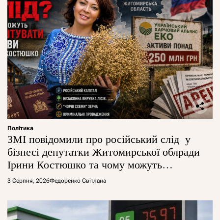
Політика
ЗМІ повідомили про російський слід у
бізнесі депутатки Житомирської облради
Ірини Костюшко та чому можуть
арештувати її активи
3 Серпня, 2026
Федоренко Світлана