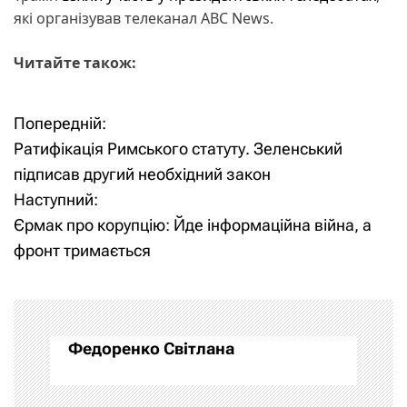
які організував телеканал ABC News.
Читайте також:
Попередній:
Н
Ратифікація Римського статуту. Зеленський
а
підписав другий необхідний закон
Наступний:
в
Єрмак про корупцію: Йде інформаційна війна, а
і
фронт тримається
г
а
Федоренко Світлана
ц
і