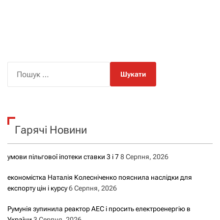
П
о
ш
у
к
Гарячі Новини
:
умови пільгової іпотеки ставки 3 і 7
8 Серпня, 2026
економістка Наталія Колесніченко пояснила наслідки для
експорту цін і курсу
6 Серпня, 2026
Румунія зупинила реактор АЕС і просить електроенергію в
України
3 Серпня, 2026