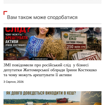
я
Вам також може сподобатися
з
а
п
и
с
ЗМІ повідомили про російський слід у бізнесі
і
депутатки Житомирської облради Ірини Костюшко
та чому можуть арештувати її активи
в
3 Серпня, 2026