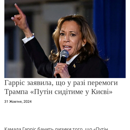
о
р
е
ж
и
м
у
Гарріс заявила, що у разі перемоги
Трампа «Путін сидітиме у Києві»
31 Жовтня, 2024
Камала Гарріс бачить ризики того, що «Путін