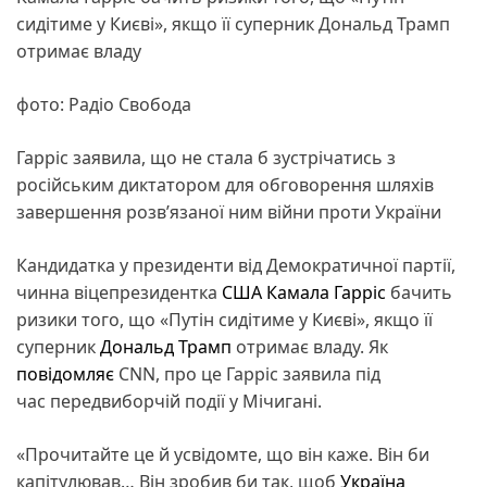
сидітиме у Києві», якщо її суперник Дональд Трамп
отримає владу
фото: Радіо Свобода
Гарріс заявила, що не стала б зустрічатись з
російським диктатором для обговорення шляхів
завершення розв’язаної ним війни проти України
Кандидатка у президенти від Демократичної партії,
чинна віцепрезидентка
США
Камала Гарріс
бачить
ризики того, що «Путін сидітиме у Києві», якщо її
суперник
Дональд Трамп
отримає владу. Як
повідомляє
CNN, про це Гарріс заявила під
час передвиборчій події у Мічигані.
«Прочитайте це й усвідомте, що він каже. Він би
капітулював… Він зробив би так, щоб
Україна