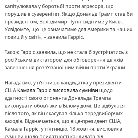
капітулювала у боротьбі проти агресора, що
порушив її суверенітет. Якщо Дональд Трамп став би
президентом, Володимир Путін сидітиме у Києві.
Усвідомте, що це означатиме для Америки та наших
позицій у світі», – заявила Гарріс.
Також Гарріс заявила, що не стала б зустрічатись з
російським диктатором для обговорення шляхів
завершення розв’язаної ним війни проти України.
Нагадаємо, у п’ятницю кандидатка у президенти
США
Камала Гарріс висловила сумніви
щодо
здатності свого опонента Дональда Трампа
виконувати обов’язки в Білому домі. Це відбулося
після того, як він скасував кілька передвиборчих
заходів. Відзначається, що віце-президент США,
Камала Гарріс, у п’ятницю, 18 жовтня, висловила
сумніви щодо придатності кандидата від