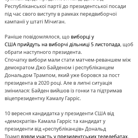
Республіканської партії до президентської посади
під час свого виступу в рамках передвиборчої
кампанії у штаті Мічиган.
Раніше повідомлялося, що
виборці у
США прийдуть на виборчі дільниці 5 листопада
, щоб
обрати наступного президента.
Спочатку вибори мали стати матчем-реваншем між
демократом Джо Байденом і республіканцем
Дональдом Трампом, який уже боровся за пост
президента в 2020 році. Але в липні ситуація
змінилася: Байден вийшов із гонки та підтримав
віцепрезидентку Камалу Гарріс.
10 вересня кандидатка у президенти США від
«демократів» Камала Гарріс та кандидат у
президенти від «республіканців» Дональд
Трамп
взяли участь у президентських теледебатах
,