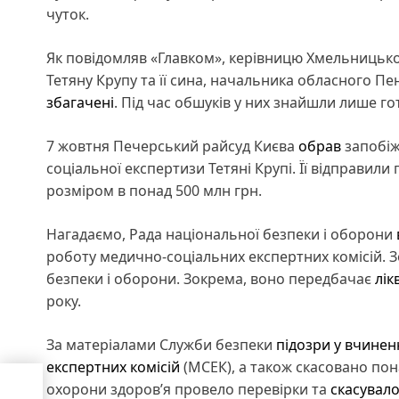
чуток.
Як повідомляв «Главком», керівницю Хмельницько
Тетяну Крупу та її сина, начальника обласного П
збагачені
. Під час обшуків у них знайшли лише г
7 жовтня Печерський райсуд Києва
обрав
запобіж
соціальної експертизи Тетяні Крупі. Її відправили 
розміром в понад 500 млн грн.
Нагадаємо, Рада національної безпеки і оборони
роботу медично-соціальних експертних комісій. З
безпеки і оборони. Зокрема, воно передбачає
лік
року.
За матеріалами Служби безпеки
підозри у вчинен
експертних комісій
(МСЕК), а також скасовано пона
і
охорони здоровʼя провело перевірки та
скасувало
ння