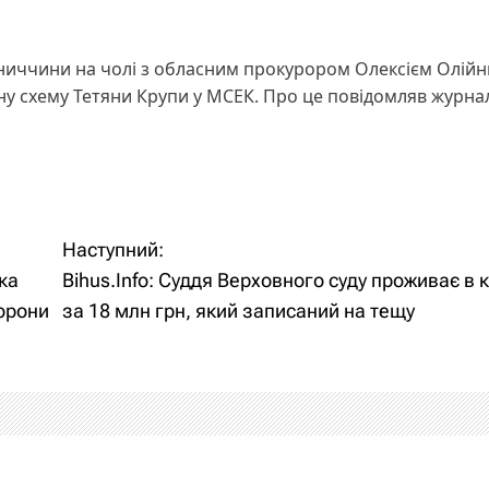
ьниччини на чолі з обласним прокурором Олексієм Олій
йну схему Тетяни Крупи у МСЕК. Про це повідомляв журна
Наступний:
нка
Bihus.Info: Суддя Верховного суду проживає в 
орони
за 18 млн грн, який записаний на тещу