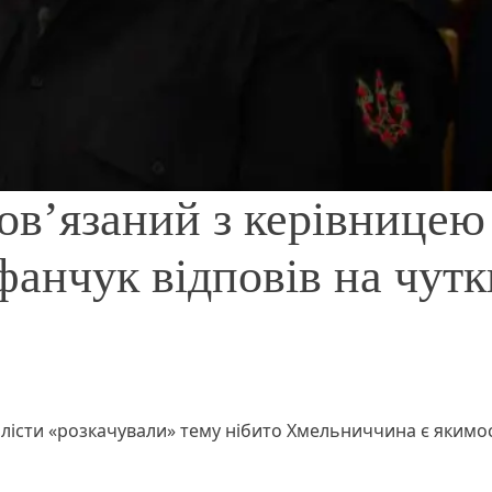
ов’язаний з керівницею
нчук відповів на чутк
алісти «розкачували» тему нібито Хмельниччина є якимо