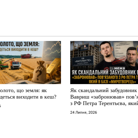
золото, що земля: як
Як скандальний забудовник
деться виходити в кеш?
Вавриш «забронював» повʼ
з РФ Петра Терентьєва, який
6
«Миротворець»
24 Липня, 2026