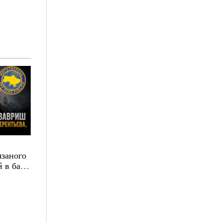
язаного
 в базі