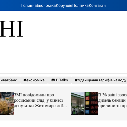
Головна
Економіка
Корупція
Політика
Контакти
НІ
иватбанк
#економіка
#LB.Talks
#підвищення тарифів на воду
ЗМІ повідомили про
В Україні зросли 
російський слід у бізнесі
дизель бензин і ав
депутатки Житомирської
причини та прогн
облради Ірини Костюшко
та чому можуть арештувати
її активи