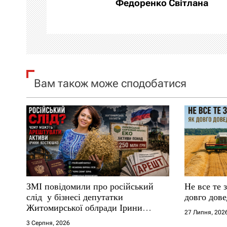
а
Федоренко Світлана
ц
і
я
Вам також може сподобатися
з
а
п
и
с
ЗМІ повідомили про російський
Не все те 
і
слід у бізнесі депутатки
довго дове
Житомирської облради Ірини
27 Липня, 202
в
Костюшко та чому можуть
3 Серпня, 2026