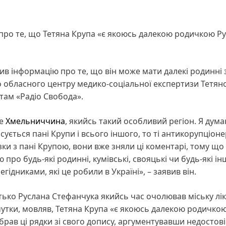
про те, що Тетяна Крупа «є якоюсь далекою родичкою Р
в інформацію про те, що він може мати далекі родинні 
 обласного центру медико-соціальної експертизи Тетян
там «Радіо Свобода».
це
Хмельниччина
, якийсь такий особливий регіон. Я дум
сується пані Крупи і всього іншого, то ті антикорупціонер
зки з пані Крупою, вони вже зняли ці коментарі, тому що
про будь-які родинні, кумівські, свояцькі чи будь-які ін
гідниками, які це робили в Україні», – заявив він.
тько Руслана Стефанчука якийсь час очолював міську лі
чутки, мовляв, Тетяна Крупа «є якоюсь далекою родичко
брав ці рядки зі свого допису, аргументувавши недостов