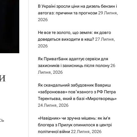
В Україні зросли ціни на дизель бензин і
автогаз: причини та прогнози
29 Липня,
2026
Не все те золото, що земля: як довго
доведеться виходити в кеш?
27 Липня,
2026
Як ПриватБанк адаптує сервіси для
захисників і захисниць після полону
26
и
Липня, 2026
Як скандальний забудовник Вавриш
«забронював» повʼязаного з РФ Петра
Терентьєва, який в базі «Миротворець»
24 Липня, 2026
«Навідник» чи зручна мішень: як ім’я
сь
блогера з Прилук опинилося в центрі
політичної війни
22 Липня, 2026