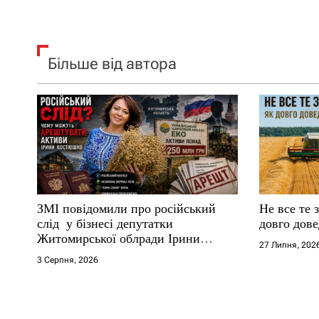
арештувати її активи
Більше від автора
ЗМІ повідомили про російський
Не все те 
слід у бізнесі депутатки
довго дове
Житомирської облради Ірини
27 Липня, 202
Костюшко та чому можуть
3 Серпня, 2026
арештувати її активи