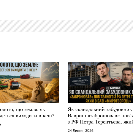
золото, що земля: як
Як скандальний забудовник
деться виходити в кеш?
Вавриш «забронював» повʼ
з РФ Петра Терентьєва, який
6
«Миротворець»
24 Липня, 2026