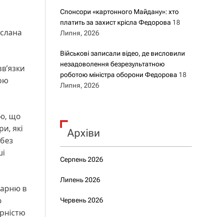
Спонсори «картонного Майдану»: хто
платить за захист крісла Федорова
18
услана
Липня, 2026
Військові записали відео, де висловили
незадоволення безрезультатною
зв’язки
роботою міністра оборони Федорова
18
ою
Липня, 2026
аю, що
и, які
Архіви
 без
ші
Серпень 2026
Липень 2026
карню в
ю
Червень 2026
ірністю