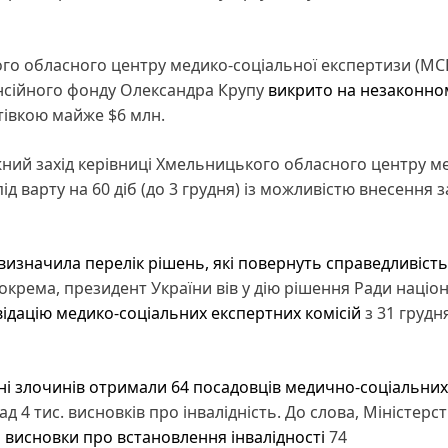
го обласного центру медико-соціальної експертизи (МС
енсійного фонду Олександра Крупу
викрито на незаконно
отівкою майже $6 млн.
ний захід керівниці Хмельницького обласного центру м
під варту на 60 діб (до 3 грудня) із можливістю внесення 
визначила перелік рішень, які повернуть справедливість
окрема, президент України вів у дію рішення Ради націо
відацію медико-соціальних експертних комісій
з 31 грудн
ні злочинів отримали 64 посадовців медично-соціальних
д 4 тис. висновків про інвалідність. До слова, Міністерс
 висновки про встановлення інвалідності
74