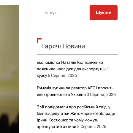
о
р
П
о
о
в
о
ш
г
у
о
р
к
е
Гарячі Новини
:
ж
и
м
у
економістка Наталія Колесніченко
пояснила наслідки для експорту цін і
курсу
6 Серпня, 2026
Румунія зупинила реактор АЕС і просить
електроенергію в України
3 Серпня, 2026
ЗМІ повідомили про російський слід у
бізнесі депутатки Житомирської облради
Ірини Костюшко та чому можуть
арештувати її активи
3 Серпня, 2026