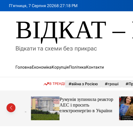
П
П’ятниця, 7 Серпня 2026
8
:
27
:
20
PM
е
р
ВІДКАТ – 
е
й
т
и
Відкати та схеми без прикрас
д
о
в
Головна
Економіка
Корупція
Політика
Контакти
м
і
с
В ТРЕНДІ
#війна з Росією
#гроші
#Пр
т
у
лія
Румунія зупинила реактор
яснила
АЕС і просить
орту цін і
електроенергію в України