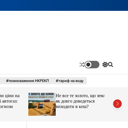
П
П
е
о
р
ш
#повноваження НКРЕКП
#тариф на воду
е
у
м
к
и
ціни на
Не все те золото, що земля:
к
а
тогаз:
як довго доведеться
ч
ози
виходити в кеш?
к
о
л
ь