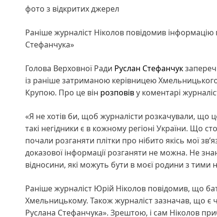
фото з відкритих джерел
Раніше журналіст Ніколов повідомив інформацію 
Стефанчука»
Голова Верховної Ради
Руслан Стефанчук
заперечи
із раніше затриманою керівницею Хмельницького
Крупою. Про це він
розповів
у коментарі журналіс
«Я не хотів би, щоб журналісти розкачували, що 
такі негідники є в кожному регіоні України. Що сто
почали розганяти плітки про нібито якісь мої зв’я
доказової інформації розганяти не можна. Не знаю 
відносини, які можуть бути в моєї родини з тими не
Раніше журналіст Юрій Ніколов повідомив, що ба
Хмельницькому. Також журналіст зазначав, що є 
Руслана Стефанчука». Зрештою, і сам Ніколов при