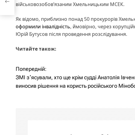
військовозобовʼязаним Хмельницьким МСЕК.
рони
Як відомо, приблизно понад 50 прокурорів Хмел
оформили інвалідність
, ймовірно, через корупці
Юрій Бутусов після проведення розслідування.
Читайте також:
Попередній:
Н
ЗМІ зʼясували, хто ще крім судді Анатолія Івче
а
виносив рішення на користь російського Міноб
в
і
г