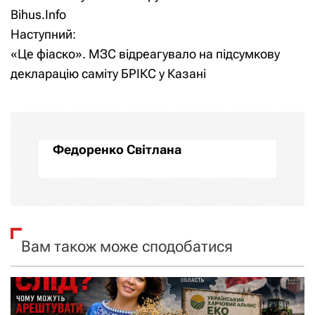
Bihus.Info
в
Наступний:
і
«Це фіаско». МЗС відреагувало на підсумкову
декларацію саміту БРІКС у Казані
г
а
ц
Федоренко Світлана
і
я
з
Вам також може сподобатися
а
п