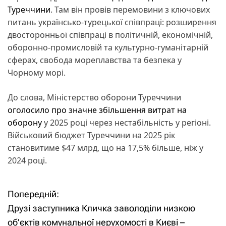
Туреччини
. Там він провів перемовини з ключових
питань українсько-турецької співпраці: розширення
двосторонньої співпраці в політичній, економічній,
оборонно-промисловій та культурно-гуманітарній
сферах, свобода мореплавства та безпека у
Чорному морі.
До слова, Міністерство оборони Туреччини
оголосило про значне збільшення витрат на
оборону
у 2025 році через нестабільність у регіоні.
Військовий бюджет Туреччини на 2025 рік
становитиме $47 млрд, що на 17,5% більше, ніж у
2024 році.
Попередній:
Н
Друзі заступника Кличка заволоділи низкою
а
об’єктів комунальної нерухомості в Києві –