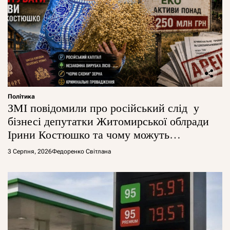
Політика
ЗМІ повідомили про російський слід у
бізнесі депутатки Житомирської облради
Ірини Костюшко та чому можуть
арештувати її активи
3 Серпня, 2026
Федоренко Світлана