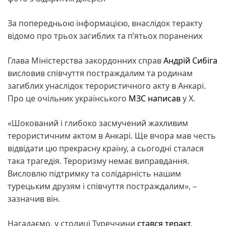
За попередньою інформацією, внаслідок теракту
відомо про трьох загиблих та п’ятьох поранених
Глава Міністерства закордонних справ
Андрій Сибіга
висловив співчуття постраждалим та родинам
загиблих унаслідок терористичного акту в Анкарі.
Про це очільник українського
МЗС
написав
у X.
«Шокований і глибоко засмучений жахливим
терористичним актом в Анкарі. Ще вчора мав честь
відвідати цю прекрасну країну, а сьогодні сталася
така трагедія. Тероризму немає виправдання.
Висловлю підтримку та солідарність нашим
турецьким друзям і співчуття постраждалим», –
зазначив він.
Нагадаємо, у столиці Туреччини
стався теракт
.