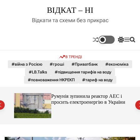
П
ВІДКАТ – НІ
е
р
Відкати та схеми без прикрас
е
й
т
П
М
П
и
е
е
о
д
р
н
ш
В ТРЕНДІ
е
ю
у
о
м
к
#війна з Росією
#гроші
#Приватбанк
#економіка
в
и
м
#LB.Talks
#підвищення тарифів на воду
к
і
а
#повноваження НКРЕКП
#тариф на воду
ч
с
к
т
о
ченко
Румунія зупинила реактор АЕС і
у
л
рту
просить електроенергію в України
ь
о
р
о
в
о
г