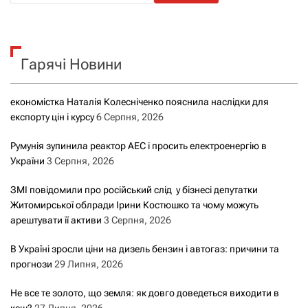
ш
у
к
Гарячі Новини
:
економістка Наталія Колесніченко пояснила наслідки для
експорту цін і курсу
6 Серпня, 2026
Румунія зупинила реактор АЕС і просить електроенергію в
України
3 Серпня, 2026
ЗМІ повідомили про російський слід у бізнесі депутатки
Житомирської облради Ірини Костюшко та чому можуть
арештувати її активи
3 Серпня, 2026
В Україні зросли ціни на дизель бензин і автогаз: причини та
прогнози
29 Липня, 2026
Не все те золото, що земля: як довго доведеться виходити в
кеш?
27 Липня, 2026