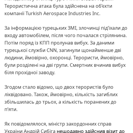
Терористична атака була здійснена на об’єкти
компанії Turkish Aerospace Industries Inc.
За інформацією турецьких ЗМІ, злочинці під’їхали до
входу автомобілем, після чого почалася стрілянина.
Потім поряд із КПП пролунав вибух. За даними
турецької служби CNN, загинули щонайменше дві
людини, ймовірно, охоронці. Терористи, ймовірно,
були розділені на дві групи. Смертник вчинив вибух
біля прохідної заводу.
Згодом стало відомо, що двох терористів було
ліквідовано. Також, ймовірно, кількість загиблих
збільшилась до трьох, а кількість поранених до
пʼяти.
Як повідомлялося, міністр закордонних справ
України Андрій Сибіга
нещодавно здійснив візит до