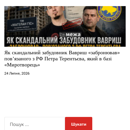
Як скандальний забудовник Вавриш «забронював»
повʼязаного з РФ Петра Терентьєва, який в базі
«Миротворець»
24 Липня, 2026
П
о