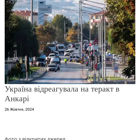
о
р
е
ж
и
м
у
Україна відреагувала на теракт в
Анкарі
26 Жовтня, 2024
фото з відкритих джерел