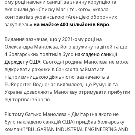
ому році наклали санкції за значну корупцію та
включили до «Списку Магнітського», уклала
контрактів з українською «Агенцією оборонних
закупівель»
на майже 400 мільйонів Євро
.
Видання зазначає, що у 2021-ому році на
Олександра Манолєва, його дружину та дітей та ще
4 болгарських політиків було
накладено санкції
Держдепу США
. Сьогодні родина Манолєва не може
відкривати рахунки в банках та займатися
підприємницькою діяльністю, зазначають в
EUReporter. Водночас виявилося, що Румунія та
Україна дозволяють Манолєву отримувати прибутки
від торгівлі зброєю.
Рік тому батько Манолєва – Дімітар (на якого не
було накладено санкцій США) придбав болгарську
компанії “BULGARIAN INDUSTRIAL ENGINEERING AND