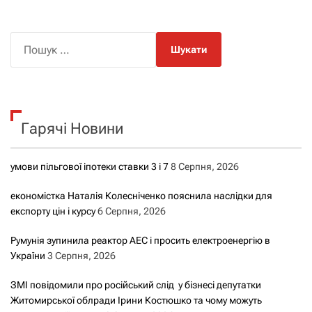
П
о
ш
у
к
Гарячі Новини
:
умови пільгової іпотеки ставки 3 і 7
8 Серпня, 2026
економістка Наталія Колесніченко пояснила наслідки для
експорту цін і курсу
6 Серпня, 2026
Румунія зупинила реактор АЕС і просить електроенергію в
України
3 Серпня, 2026
ЗМІ повідомили про російський слід у бізнесі депутатки
Житомирської облради Ірини Костюшко та чому можуть