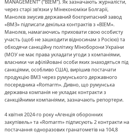
MANAGEMENT” (“BIEM”). Як зазначають журналісти,
через старі зв’язки у Мінекономіки Болгарії,
Манолєв змусив державний боєприпасний завод
«ВМЗ» підписати декілька контрактів з «BIEM».
Манолєв, намагаючись приховати свою особисту
участь (щоб не зашкодити відносинам з Росією) та
обходячи санкційну політику Міноборони України
(МОУ не має права укладати угоди з компаніями,
власники чи афілійовані особи яких знаходяться під
санкціями, особливо США), вирішив постачати
продукцію ВМЗ через румунського державного
посередника «Romarm». Дивно, що румунська
державна компанія не укладає контракти з
санкційними компаніями, зазначають репортери.
4 квітня 2024-го року «Агенція оборонних
закупівель» та «Romarm» підписують 2 контракти на
постачання одноразових гранатометів на 104,8