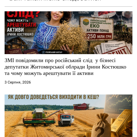
п
з
о
а
з
п
а
и
п
с
ЗМІ повідомили про російський слід у бізнесі
депутатки Житомирської облради Ірини Костюшко
и
і
та чому можуть арештувати її активи
3 Серпня, 2026
с
в
я
м