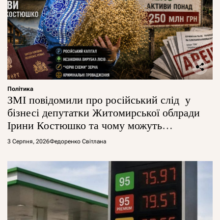
Політика
ЗМІ повідомили про російський слід у
бізнесі депутатки Житомирської облради
Ірини Костюшко та чому можуть
арештувати її активи
3 Серпня, 2026
Федоренко Світлана