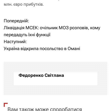
млн. євро прибутків.
Попередній:
Н
Н
Ліквідація МСЕК: очільник МОЗ розповів, кому
а
а
передадуть їхні функції
Наступний:
в
в
Україна відкрила посольство в Омані
и
і
г
г
а
а
Федоренко Світлана
ц
ц
и
і
я
я
Вам також може сподобатися