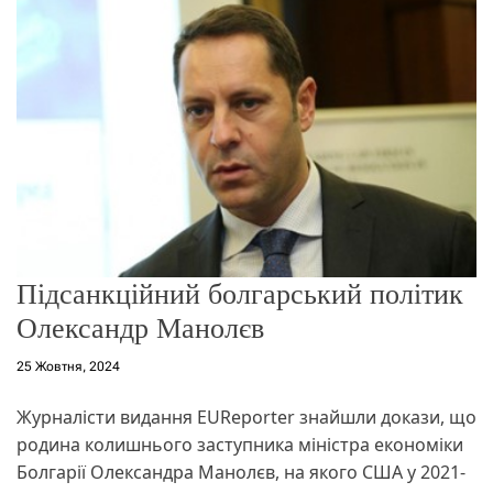
о
р
е
ж
и
м
у
Підсанкційний болгарський політик
Олександр Манолєв
25 Жовтня, 2024
Журналісти видання EUReporter знайшли докази, що
родина колишнього заступника міністра економіки
Болгарії Олександра Манолєв, на якого США у 2021-