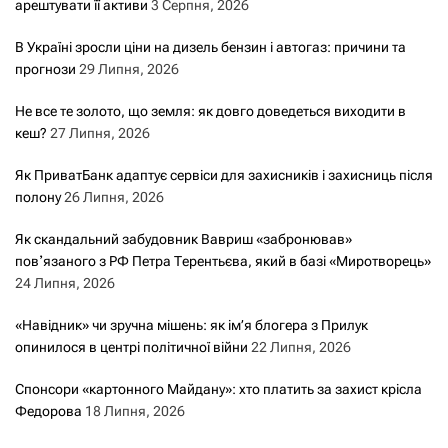
арештувати її активи
3 Серпня, 2026
В Україні зросли ціни на дизель бензин і автогаз: причини та
прогнози
29 Липня, 2026
Не все те золото, що земля: як довго доведеться виходити в
кеш?
27 Липня, 2026
Як ПриватБанк адаптує сервіси для захисників і захисниць після
полону
26 Липня, 2026
Як скандальний забудовник Вавриш «забронював»
повʼязаного з РФ Петра Терентьєва, який в базі «Миротворець»
24 Липня, 2026
«Навідник» чи зручна мішень: як ім’я блогера з Прилук
опинилося в центрі політичної війни
22 Липня, 2026
Спонсори «картонного Майдану»: хто платить за захист крісла
Федорова
18 Липня, 2026