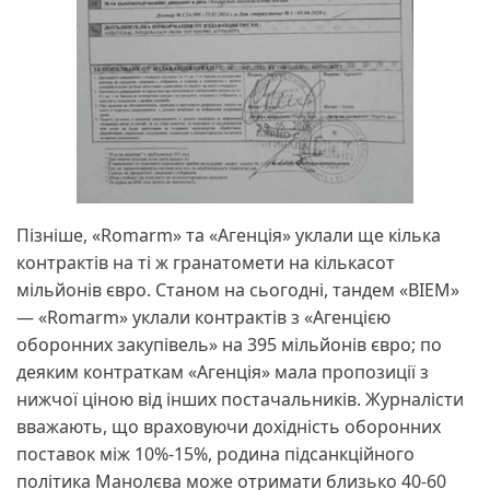
Пізніше, «Romarm» та «Агенція» уклали ще кілька
контрактів на ті ж гранатомети на кількасот
мільйонів євро. Станом на сьогодні, тандем «BIEM»
— «Romarm» уклали контрактів з «Агенцією
оборонних закупівель» на 395 мільйонів євро; по
деяким контраткам «Агенція» мала пропозиції з
нижчої ціною від інших постачальників. Журналісти
вважають, що враховуючи дохідність оборонних
поставок між 10%-15%, родина підсанкційного
політика Манолєва може отримати близько 40-60