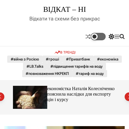
П
ВІДКАТ – НІ
е
р
Відкати та схеми без прикрас
е
й
т
П
М
П
и
е
е
о
д
р
н
ш
В ТРЕНДІ
е
ю
у
о
м
к
#війна з Росією
#гроші
#Приватбанк
#економіка
в
и
м
#LB.Talks
#підвищення тарифів на воду
к
і
а
#повноваження НКРЕКП
#тариф на воду
ч
с
к
т
о
и 3 і
економістка Наталія Колесніченко
у
л
пояснила наслідки для експорту
ь
цін і курсу
о
р
о
в
о
г