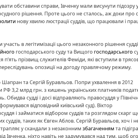
увати обставини справи, Івченку мали висунути підозру 
судного рішення. Проте цього не сталось, аж доки про 
чолити
нову хвилю люстрації суддів, що працювали і пр
и участь в легітимізації цього незаконного рішення судді
ійного
господарського суду та Вищого
господарського
с
ся пʼять прізвищ служителів Феміди, які вступили в тряс
 переслідувань опозиції на догоду правлячому режиму.
тор Шапран та Сергій Буравльов. Попри ухвалення в 2012
Ф 3,2 млрд грн. з кишень українських платників податкі
нь. Обидва судді і досі відправляють правосуддя у Північ
формувався відповідний київський суд). Віктор
уддя і займатися відбором суддів та розглядом скарг щ
суддів, таких як Євген Аблов. Сергій Буравльов, хоч і не
потрапляє у скандали з незаконним
збагаченням
та підігр
від Івченка, ніхто навіть не задумувався над тим, щоб ог