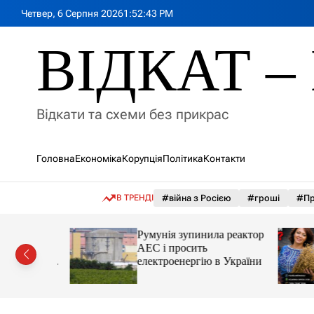
П
Четвер, 6 Серпня 2026
1
:
52
:
44
PM
е
р
ВІДКАТ – 
е
й
т
и
Відкати та схеми без прикрас
д
о
в
Головна
Економіка
Корупція
Політика
Контакти
м
і
с
В ТРЕНДІ
#війна з Росією
#гроші
#Пр
т
у
лія
Румунія зупинила реактор
яснила
АЕС і просить
орту цін і
електроенергію в України