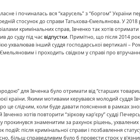
 власне і починалась вся “карусель” з “боргом” України п
редній стосунок до справи Татькова-Ємельянова. У 2018 
еріалами кримінальних справ, Івченко так хотів отримати
ив до суду під час
відпустки
. Примітно, що після 2014 рок
ією ухвалював інший суддя господарської вертикалі – Ро
 Ємельяновим і проходить свідком у справі про втручанн
ородою” для Івченка було отримати від “старших товари
оєї країни. Якими мотивами керувався молодий суддя Ів
про це слідчим, коли буде давати пояснення в рамках зно
 Івченко хотів повторити “зіркову карʼєру” судді Печерс
ку прокинувся знаменитим за рахунок рішень, ухвалених
подій: після кримінальної справи і позбавлення статусу
існо, більш справедливим було б провести строк у вʼязниц