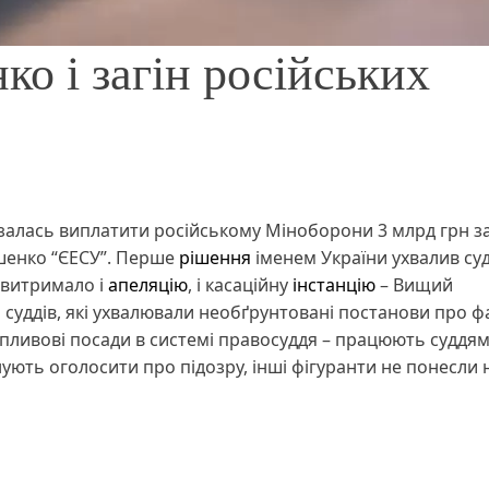
ко і загін російських
вʼязалась виплатити російському Міноборони 3 млрд грн з
шенко “ЄЕСУ”. Перше
рішення
іменем України ухвалив су
 витримало і
апеляцію
, і касаційну
інстанцію
– Вищий
ро суддів, які ухвалювали необґрунтовані постанови про 
впливові посади в системі правосуддя – працюють суддя
нують оголосити про підозру, інші фігуранти не понесли 