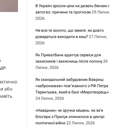
В Україні зросли ціни на дизель бензин і
автогаз: причини та прогнози
29 Липня,
2026
Не все те золото, що земля: як довго
доведеться виходити в кеш?
27 Липня,
2026
Як ПриватБанк адаптує сервіси для
а
захисників і захисниць після полону
26
ддя
Липня, 2026
Як скандальний забудовник Вавриш
фактично
«забронював» повʼязаного з РФ Петра
ми або
Терентьєва, який в базі «Миротворець»
навіть
24 Липня, 2026
«Навідник» чи зручна мішень: як ім’я
блогера з Прилук опинилося в центрі
політичної війни
22 Липня, 2026