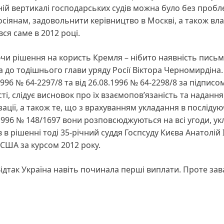
льній вертикалі господарських судів можна було без проб
сіянам, задовольнити керівництво в Москві, а також вла
вся саме в 2012 році.
ючи рішення на користь Кремля – нібито наявність пись
 до тодішнього глави уряду Росії Віктора Черномирдіна. 
.1996 № 64-2297/8 та від 26.08.1996 № 64-2298/8 за підписо
сті, слідує висновок про їх взаємопов’язаність та надання
ації, а також те, що з врахуванням укладання в посліду
1996 № 148/1697 вони розповсюджуються на всі угоди, ук
 в рішенні тоді 35-річний суддя Госпсуду Києва Анатолій 
 США за курсом 2012 року.
 Відтак Україна навіть починала перші виплати. Проте за