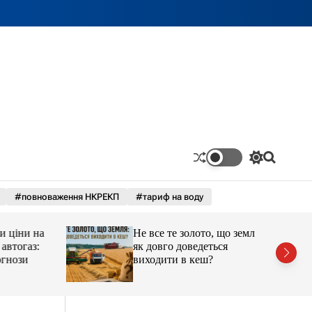
П
П
е
о
р
ш
#повноваження НКРЕКП
#тариф на воду
е
у
м
к
и
ціни на
Не все те золото, що земля:
к
а
тогаз:
як довго доведеться
ч
ози
виходити в кеш?
к
о
л
ь