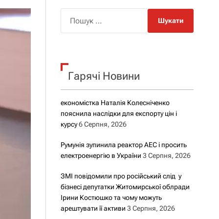
о
р
П
о
о
в
о
ш
г
у
о
р
к
е
Гарячі Новини
:
ж
и
м
у
економістка Наталія Колесніченко
пояснила наслідки для експорту цін і
курсу
6 Серпня, 2026
Румунія зупинила реактор АЕС і просить
електроенергію в України
3 Серпня, 2026
ЗМІ повідомили про російський слід у
бізнесі депутатки Житомирської облради
Ірини Костюшко та чому можуть
арештувати її активи
3 Серпня, 2026