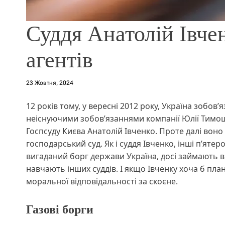
Суддя Анатолій Івчен
агентів
23 Жовтня, 2024
12 років тому, у вересні 2012 року, Україна зобо
неіснуючими зобовʼязаннями компанії Юлії Тимо
Госпсуду Києва Анатолій Івченко. Проте далі воно
господарський суд. Як і суддя Івченко, інші пʼяте
вигаданий борг держави Україна, досі займають 
навчають інших суддів. І якщо Івченку хоча б пла
моральної відповідальності за скоєне.
Газові борги