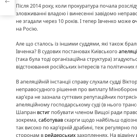
Після 2014 року, коли прокуратура почала розслід
зловживанні владою і винесенні завідомо неправо
не згадали через 10 років. І тепер Івченко може
о
на Росію.
Але що сталось із іншими суддями, які також брал
Івченка? В судових постановах Київського
апеляц
(така була тоді організаційна структура) згадують
відстоювання російських інтересів та політичних
В апеляційній інстанції справу слухали судді Вік
неправосудного рішення про виплату Міноборони Р
карʼєра не зазнала суттєвих репутаційних потрясі
апеляційному господарському суді (в нього транс
Шапран
встиг
побувати членом Вищої ради правос
зокрема,
саботував
скарги щодо найбільш одіозних 
так високо по карʼєрній драбині, теж регулярно 
сторонам в
рейдерських
захопленнях. На відміну 