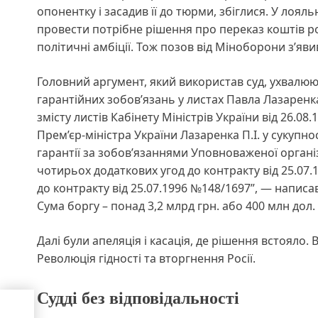
опонентку і засадив її до тюрми, збіглися. У лоя
провести потрібне рішення про переказ коштів ро
політичні амбіції. Тож позов від Міноборони зʼяви
Головний аргумент, який використав суд, ухвалю
гарантійних зобовʼязань у листах Павла Лазаренка
змісту листів Кабінету Міністрів України від 26.08
Прем’єр-міністра України Лазаренка П.І. у сукупно
гарантії за зобов’язаннями Уповноваженої організ
чотирьох додаткових угод до контракту від 25.07.
до контракту від 25.07.1996 №148/1697”, — написав
Сума боргу – понад 3,2 млрд грн. або 400 млн дол.
Далі були апеляція і касація, де рішення встояло.
Революція гідності та вторгнення Росії.
Судді без відповідальності