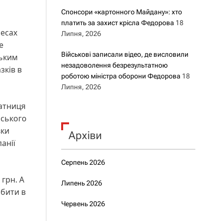
Спонсори «картонного Майдану»: хто
платить за захист крісла Федорова
18
ресах
Липня, 2026
е
Військові записали відео, де висловили
ським
незадоволення безрезультатною
зків в
роботою міністра оборони Федорова
18
Липня, 2026
ратниця
нського
вки
Архіви
анії
Серпень 2026
 грн. А
Липень 2026
обити в
Червень 2026