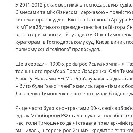
У 2011-2012 роках вертикаль господарських судів
бізнесами та між бізнесом і державою – повністю 
системи правосуддя – Віктора Татькова і Артура Є
“сімʼї” майбутнього президента-втікача Віктора 
запроторити опозиційну лідерку Юлію Тимошенко д
кураторам, в Господарському суді Києва виник по
прямому сенсі “сліпого” правосуддя.
Ще в середині 1990-х років російська компанія “
тодішнього премʼєра Павла Лазаренка Юлія Тимош
бізнесу. Навзамін ЄЕСУ зобовʼязувалась відвантажу
нібито були “закріплені” якимись гарантіями з бо
Лазаренка-Тимошенко в разі чого мали б відповід
Як це часто було з контрактами 90-х, своїх зобовʼ
відтак Міноборони РФ стало шукати способів стяг
час, коли Тимошенко двічі ставала премʼєр-мініс
змінилась, інтереси російських “кредиторів” та к