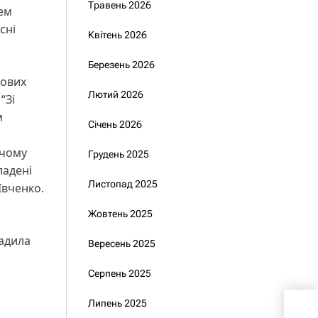
Травень 2026
лем
сні
Квітень 2026
Березень 2026
мових
Лютий 2026
“Зі
м
Січень 2026
ючому
Грудень 2025
ладені
Листопад 2025
Івченко.
Жовтень 2025
вадила
Вересень 2025
Серпень 2025
Липень 2025
Біль