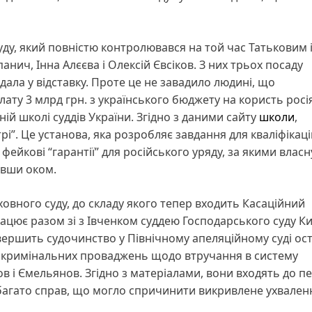
суду, який повністю контролювався на той час Татьковим 
нич, Інна Алєєва і Олексій Євсіков. З них трьох посаду
ала у відставку. Проте це не завадило людині, що
ату 3 млрд грн. з українського бюджету на користь росі
ій школі суддів України. Згідно з даними сайту
школи
,
і”. Це установа, яка розробляє завдання для кваліфікац
о фейкові “гарантії” для російського уряду, за якими власн
увши оком.
ерховного суду, до складу якого тепер входить Касаційний
ацює разом зі з Івченком суддею Господарського суду Киє
вершить судочинство у Північному апеляційному суді ост
 кримінальних проваджень щодо втручання в систему
в і Ємельянов. Згідно з матеріалами, вони входять до пе
 багато справ, що могло спричинити викривлене ухвален