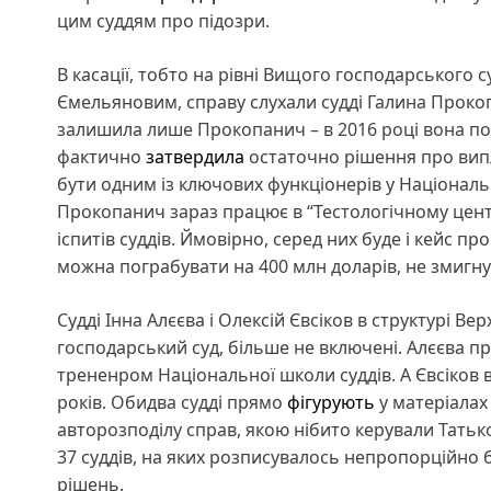
цим суддям про підозри.
В касації, тобто на рівні Вищого господарського 
Ємельяновим, справу слухали судді Галина Прокопа
залишила лише Прокопанич – в 2016 році вона под
фактично
затвердила
остаточно рішення про випл
бути одним із ключових функціонерів у Національн
Прокопанич зараз працює в “Тестологічному центр
іспитів суддів. Ймовірно, серед них буде і кейс пр
можна пограбувати на 400 млн доларів, не змигн
Судді Інна Алєєва і Олексій Євсіков в структурі В
господарський суд, більше не включені. Алєєва пр
трененром Національної школи суддів. А Євсіков 
років. Обидва судді прямо
фігурують
у матеріалах
авторозподілу справ, якою нібито керували Татько
37 суддів, на яких розписувалось непропорційно
рішень.