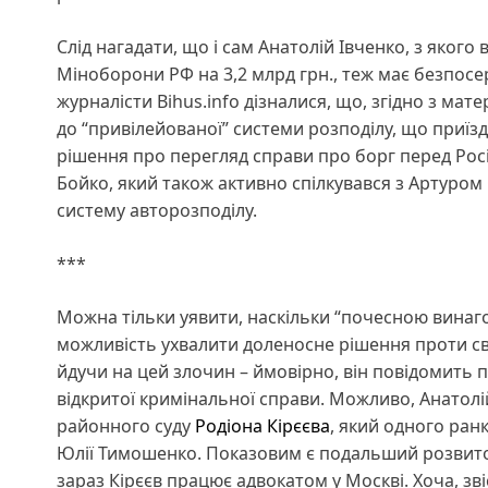
Слід нагадати, що і сам Анатолій Івченко, з якого
Міноборони РФ на 3,2 млрд грн., теж має безпосе
журналісти Bihus.info дізналися, що, згідно з мат
до “привілейованої” системи розподілу, що приїзд
рішення про перегляд справи про борг перед Рос
Бойко, який також активно спілкувався з Артуром
систему авторозподілу.
***
Можна тільки уявити, наскільки “почесною винаг
можливість ухвалити доленосне рішення проти св
йдучи на цей злочин – ймовірно, він повідомить 
відкритої кримінальної справи. Можливо, Анатолій
районного суду
Родіона Кірєєва
, який одного ран
Юлії Тимошенко. Показовим є подальший розвиток 
зараз Кірєєв працює адвокатом у Москві. Хоча, зв