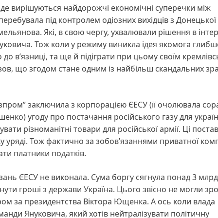
, де вирішуються найдорожчі економічні суперечки між
перебувала під контролем одіозних вихідців з Донецької
мельянова. Які, в свою чергу, ухвалювали рішення в інте
Януковича. Тож коли у режиму виникла ідея якомога глибш
о вʼязниці, та ще й підіграти при цьому своїм кремлів
зов, що згодом стане одним із найбільш скандальних зра
Газпром” заключила з корпорацією ЄЕСУ (її очолювала со
енко) угоду про постачання російського газу для украї
вати різноманітні товари для російської армії. Ці поста
ку уряді. Тож фактично за зобовʼязаннями приватної комп
ати платники податків.
язань ЄЕСУ не виконала. Сума боргу сягнула понад 3 млрд
нути гроші з держави Україна. Цього звісно не могли зр
тром за президентства Віктора Ющенка. А ось коли влада
оманди Януковича, який хотів нейтралізувати політичну