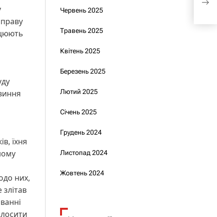
– ре
у
Червень 2025
справу
Травень 2025
ацюють
Квітень 2025
Березень 2025
уду
Лютий 2025
овиння
Січень 2025
Грудень 2024
в, їхня
ному
Листопад 2024
Жовтень 2024
одо них,
 злітав
аванні
олосити