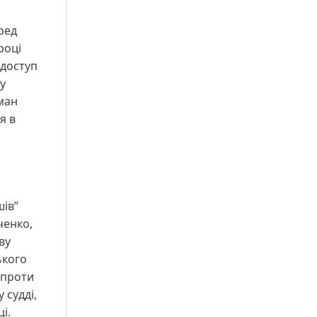
еред
році
 доступ
у
ман
я в
шів”
ченко,
ву
ького
 проти
 судді,
і.