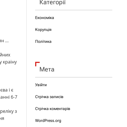
Категорії
Економіка
і
Корупція
ян …
Політика
ійних
у країну
Мета
Увійти
ва і є
анні 6-7
Стрічка записів
Стрічка коментарів
реліку з
ня
WordPress.org