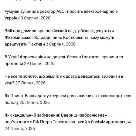
Румунія зупинила реактор АЕС і просить електроенергію в
України
3 Серпня, 2026
ЗМІ повідомили про російський слід у бізнесі депутатки
Житомирської облради Ірини Костюшко та чому можуть
арештувати її активи
3 Серпня, 2026
В Україні зросли ціни на дизель бензин і автогаз: причини та
прогнози
29 Липня, 2026
Не все те золото, що земля: як довго доведеться виходити в
кеш?
27 Липня, 2026
Як ПриватБанк адаптує сервіси для захисників і захисниць після
полону
26 Липня, 2026
Як скандальний забудовник Вавриш «забронював»
повʼязаного з РФ Петра Терентьєва, який в базі «Миротворець»
24 Липня, 2026