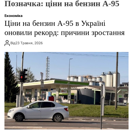
Позначка:
ціни на бензин А-95
о
р
е
Економіка
ж
Ціни на бензин А-95 в Україні
и
м
оновили рекорд: причини зростання
у
Від
23 Травня, 2026