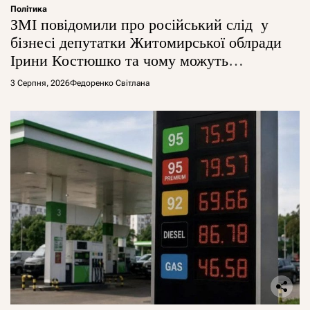
Політика
ЗМІ повідомили про російський слід у
бізнесі депутатки Житомирської облради
Ірини Костюшко та чому можуть
арештувати її активи
3 Серпня, 2026
Федоренко Світлана