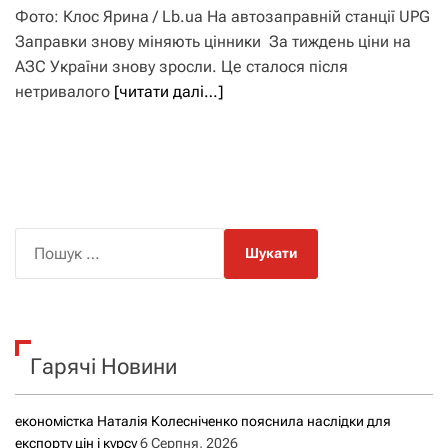
Фото: Клос Ярина / Lb.ua На автозаправній станції UPG
Заправки знову міняють цінники За тиждень ціни на
АЗС України знову зросли. Це сталося після
нетривалого
[читати далі…]
П
о
ш
у
к
Гарячі Новини
:
економістка Наталія Колесніченко пояснила наслідки для
експорту цін і курсу
6 Серпня, 2026