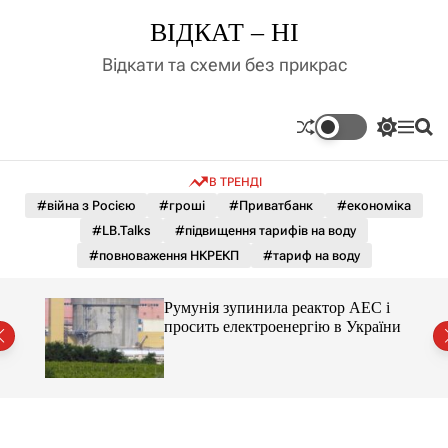
П
ВІДКАТ – НІ
е
р
Відкати та схеми без прикрас
е
й
т
П
М
П
и
е
е
о
д
р
н
ш
В ТРЕНДІ
е
ю
у
о
м
к
#війна з Росією
#гроші
#Приватбанк
#економіка
в
и
м
#LB.Talks
#підвищення тарифів на воду
к
і
а
#повноваження НКРЕКП
#тариф на воду
ч
с
к
т
о
ченко
Румунія зупинила реактор АЕС і
у
л
рту
просить електроенергію в України
ь
о
р
о
в
о
г