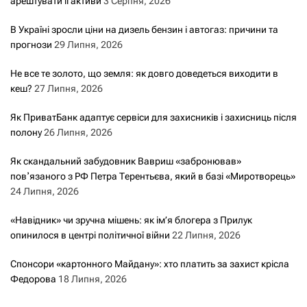
арештувати її активи
3 Серпня, 2026
В Україні зросли ціни на дизель бензин і автогаз: причини та
прогнози
29 Липня, 2026
Не все те золото, що земля: як довго доведеться виходити в
кеш?
27 Липня, 2026
Як ПриватБанк адаптує сервіси для захисників і захисниць після
полону
26 Липня, 2026
Як скандальний забудовник Вавриш «забронював»
повʼязаного з РФ Петра Терентьєва, який в базі «Миротворець»
24 Липня, 2026
«Навідник» чи зручна мішень: як ім’я блогера з Прилук
опинилося в центрі політичної війни
22 Липня, 2026
Спонсори «картонного Майдану»: хто платить за захист крісла
Федорова
18 Липня, 2026