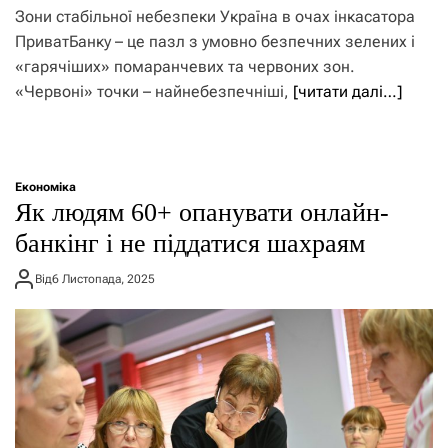
Зони стабільної небезпеки Україна в очах інкасатора
ПриватБанку – це пазл з умовно безпечних зелених і
«гарячіших» помаранчевих та червоних зон.
«Червоні» точки – найнебезпечніші,
[читати далі…]
Економіка
Як людям 60+ опанувати онлайн-
банкінг і не піддатися шахраям
Від
6 Листопада, 2025