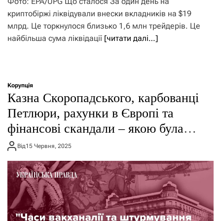
Фото: EPA/UPG Що сталося За один день на
криптобіржі ліквідували внески вкладників на $19
млрд. Це торкнулося близько 1,6 млн трейдерів. Це
найбільша сума ліквідації
[читати далі…]
Корупція
Казна Скоропадського, карбованці
Петлюри, рахунки в Європі та
фінансові скандали – якою була
корупція часів УНР
Від
15 Червня, 2025