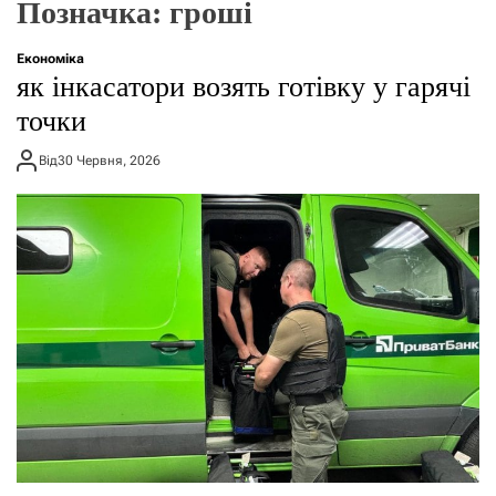
Позначка:
гроші
о
р
е
Економіка
ж
як інкасатори возять готівку у гарячі
и
м
точки
у
Від
30 Червня, 2026