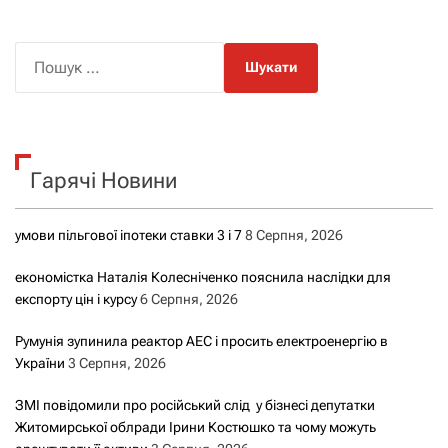
П
о
ш
у
к
Гарячі Новини
:
умови пільгової іпотеки ставки 3 і 7
8 Серпня, 2026
економістка Наталія Колесніченко пояснила наслідки для
експорту цін і курсу
6 Серпня, 2026
Румунія зупинила реактор АЕС і просить електроенергію в
України
3 Серпня, 2026
ЗМІ повідомили про російський слід у бізнесі депутатки
Житомирської облради Ірини Костюшко та чому можуть