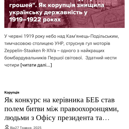
У червні 1919 року небо над Кам’янець-Подільським,
тимчасовою столицею УНР, струснув гул моторів
Zeppelin-Staaken R-XIVа – одного з найкращих
бомбардувальників Першої світової. Здатний нести
чотири
[читати далі…]
Корупція
Як конкурс на керівника БЕБ став
полем битви між правоохоронцями,
людьми з Офісу президента та
топменеджерами олігархів
Від
27 Травня, 2025