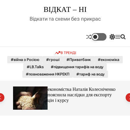
П
ВІДКАТ – НІ
е
р
Відкати та схеми без прикрас
е
й
т
П
М
П
и
е
е
о
д
р
н
ш
В ТРЕНДІ
е
ю
у
о
м
к
#війна з Росією
#гроші
#Приватбанк
#економіка
в
и
м
#LB.Talks
#підвищення тарифів на воду
к
і
а
#повноваження НКРЕКП
#тариф на воду
ч
с
к
т
о
и 3 і
економістка Наталія Колесніченко
у
л
пояснила наслідки для експорту
ь
цін і курсу
о
р
о
в
о
г