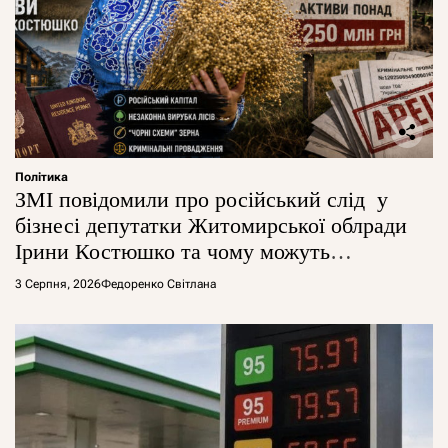
Політика
ЗМІ повідомили про російський слід у
бізнесі депутатки Житомирської облради
Ірини Костюшко та чому можуть
арештувати її активи
3 Серпня, 2026
Федоренко Світлана