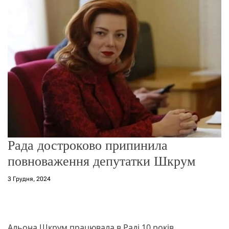
о
р
е
ж
и
м
у
Рада достроково припинила
повноваження депутатки Шкрум
3 Грудня, 2024
Альона Шкрум працювала в Раді 10 років