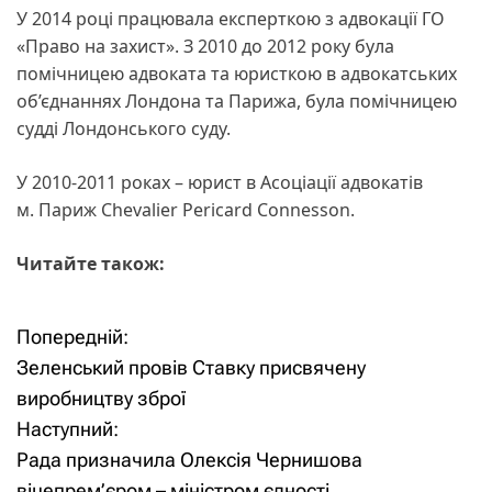
У 2014 році працювала експерткою з адвокації ГО
«Право на захист». З 2010 до 2012 року була
помічницею адвоката та юристкою в адвокатських
об’єднаннях Лондона та Парижа, була помічницею
судді Лондонського суду.
У 2010-2011 роках – юрист в Асоціації адвокатів
м. Париж Chevalier Pericard Connesson.
Читайте також:
Попередній:
Н
Зеленський провів Ставку присвячену
а
виробництву зброї
Наступний:
в
Рада призначила Олексія Чернишова
і
віцепрем’єром – міністром єдності