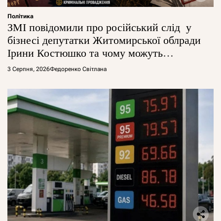
Політика
ЗМІ повідомили про російський слід у
бізнесі депутатки Житомирської облради
Ірини Костюшко та чому можуть
арештувати її активи
3 Серпня, 2026
Федоренко Світлана