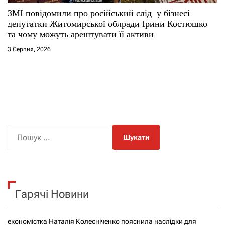
ЗМІ повідомили про російський слід у бізнесі
депутатки Житомирської облради Ірини Костюшко
та чому можуть арештувати її активи
3 Серпня, 2026
П
о
ш
у
к
Гарячі Новини
:
економістка Наталія Колесніченко пояснила наслідки для