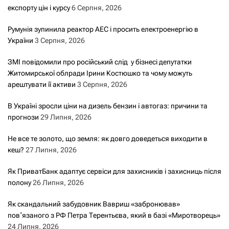
експорту цін і курсу
6 Серпня, 2026
Румунія зупинила реактор АЕС і просить електроенергію в
України
3 Серпня, 2026
ЗМІ повідомили про російський слід у бізнесі депутатки
Житомирської облради Ірини Костюшко та чому можуть
арештувати її активи
3 Серпня, 2026
В Україні зросли ціни на дизель бензин і автогаз: причини та
прогнози
29 Липня, 2026
Не все те золото, що земля: як довго доведеться виходити в
кеш?
27 Липня, 2026
Як ПриватБанк адаптує сервіси для захисників і захисниць після
полону
26 Липня, 2026
Як скандальний забудовник Вавриш «забронював»
повʼязаного з РФ Петра Терентьєва, який в базі «Миротворець»
24 Липня, 2026