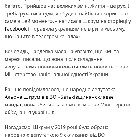
багато. Прийшов час великих змін. Життя – це рух. І
треба рухатися туди, де будеш найбільш корисною
саме в цей момент», – написала Шкрум на сторінці у
Facebook
і порадила українцям не вірити «всьому,
що бачите в телеграм каналах».
Вочевидь, нардепка мала на увазі те, що ЗМі та
мережі писали, що вона після складання
депутатських повноважень очолить новостворене
Міністерство національної єдності України.
Раніше повідомлялося, шо народна депутатка
Альона Шкрум від ВО «Батьківщина» складає
мандат
, вона збирається очолити нове Міністерство
об’єднання українців.
Нагадаємо, Шкрум у 2019 році була обрана
народною депутаткою 9 скликання від ВО