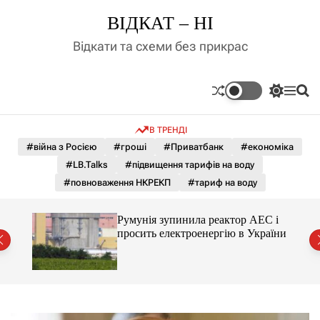
П
ВІДКАТ – НІ
е
р
Відкати та схеми без прикрас
е
й
т
П
М
П
и
е
е
о
д
р
н
ш
В ТРЕНДІ
е
ю
у
о
м
к
#війна з Росією
#гроші
#Приватбанк
#економіка
в
и
м
#LB.Talks
#підвищення тарифів на воду
к
і
а
#повноваження НКРЕКП
#тариф на воду
ч
с
к
т
о
ченко
Румунія зупинила реактор АЕС і
у
л
рту
просить електроенергію в України
ь
о
р
о
в
о
г