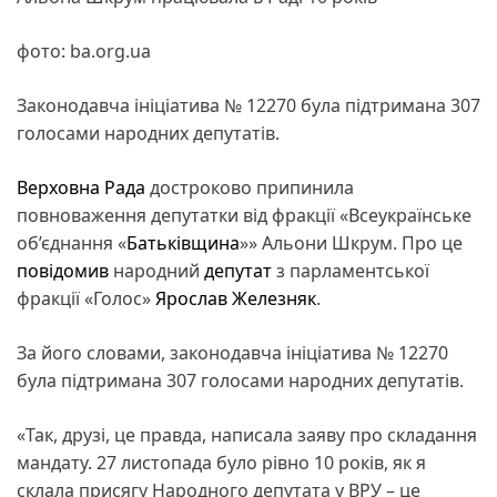
фото: ba.org.ua
Законодавча ініціатива № 12270 була підтримана 307
голосами народних депутатів.
Верховна Рада
достроково припинила
повноваження депутатки від фракції «Всеукраїнське
об’єднання «
Батьківщина
»» Альони Шкрум. Про це
повідомив
народний
депутат
з парламентської
фракції «Голос»
Ярослав Железняк
.
За його словами, законодавча ініціатива № 12270
була підтримана 307 голосами народних депутатів.
«Так, друзі, це правда, написала заяву про складання
мандату. 27 листопада було рівно 10 років, як я
склала присягу Народного депутата у ВРУ – це