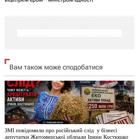
г
а
ц
і
я
Вам також може сподобатися
з
а
п
и
с
ЗМІ повідомили про російський слід у бізнесі
депутатки Житомирської облради Ірини Костюшко